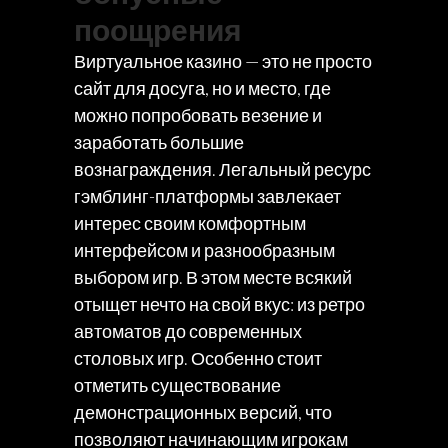
поощрения
Виртуальное казино — это не просто
сайт для досуга, но и место, где
можно попробовать везение и
заработать большие
вознаграждения. Легальный ресурс
гэмблинг-платформы завлекает
интерес своим комфортным
интерфейсом и разнообразным
выбором игр. В этом месте всякий
отыщет нечто на свой вкус: из ретро
автоматов до современных
столовых игр. Особенно стоит
отметить существование
демонстрационных версий, что
позволяют начинающим игрокам