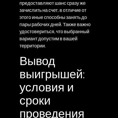
предоставляют шанс сразу же
зачислить на счет, в отличие от
этого иные способны занять до
пары рабочих дней. Также важно
удостовериться, что выбранный
вариант допустим в вашей
территории.
Вывод
выигрышей:
условия и
сроки
проведения