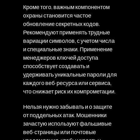
Кроме того, важным компонентом
охраны становится частое
обновление секретных кодов.
Рекомендуют применять трудные
вариации символов, с учетом числа
и специальные знаки. Применение
менеджеров ключей доступа
способствует создавать и
удерживать уникальные пароли для
каждого веб-ресурса или сервиса,
что снижает риск их компрометации.
Нельзя нужно забывать и о защите
от поддельных атак. Мошенники
зачастую используют фальшивые
веб-страницы или почтовые