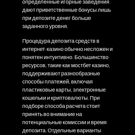
определенные игорные заведения
дают приветственные бонусы лишь
при депозите денег больше
заданного уровня.
Процедура депозита средств в
интернет-казино обычно несложен и
понятен интуитивно. Большинство
ресурсов, такие как мостбет казино,
поддерживают разнообразные
способы платежей, включая
пластиковые карты, электронные
кошельки и криптовалюты. При
подборе способа расчета стоит
принять во внимание на
потенциальные комиссии и время
депозита. Отдельные варианты