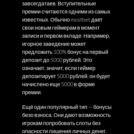
завсегдатаев. Вступительные
премии считаются одними из самых
известных. Обычно mostbet дает
свои новым геймерам в момент
записи и первом вкладе. Например,
игорное заведение может
предложить 100% бонус на первый
депозит до 5000 рублей. Это
означает, значит, если геймер
депозитирует 5000 рублей, он будет
начислено еще 5000 в форме
премии.
Ещё один популярный тип — бонусы
безо взноса. Они дают возможность
игрокам попробовать слоты без
опасности лишения личных денег.