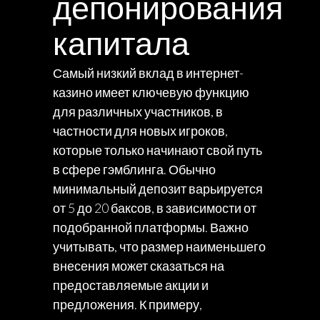
депонирования
капитала
Самый низкий вклад в интернет-
казино имеет ключевую функцию
для различных участников, в
частности для новых игроков,
которые только начинают свой путь
в сфере гэмблинга. Обычно
минимальный депозит варьируется
от 5 до 20 баксов, в зависимости от
подобранной платформы. Важно
учитывать, что размер наименьшего
внесения может сказаться на
предоставляемые акции и
предложения. К примеру,