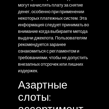
могут начислять плату за снятие
денег, особенно при применении
некоторых платежных систем. Эта
информация следует принимать во
внимание когда выбираете метода
выдачи джекпота. Пользователям
рекомендуется заранее
ознакомиться с регламентом и
требованиями, чтобы не допустить
внезапных отсрочек или лишних
издержек.
Азартные
слоты: