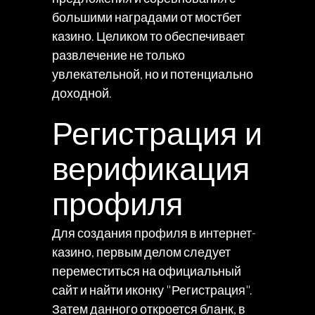
большими наградами от
мостбет
казино
. Целиком то обеспечивает
развлечение не только
увлекательной, но и потенциально
доходной.
Регистрация и
верификация
профиля
Для создания профиля в интернет-
казино, первым делом следует
переместиться на официальный
сайт и найти иконку "Регистрация".
Затем данного откроется бланк, в