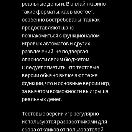
реальные деньги. В онлайн казино
такие форматы, как в мостбет,
особенно востребованы, так как
предоставляют шанс
познакомиться с функционалом
игровых автоматов и других
развлечений, не подвергая
опасности своим бюджетом.
Следует отметить, что тестовые
версии обычно включают те же
функции, что и основные версии игр,
за вычетом возможности выигрыша
реальных денег.
Тестовые версии игр регулярно
используются разработчиками для
сбора откликов от пользователей.