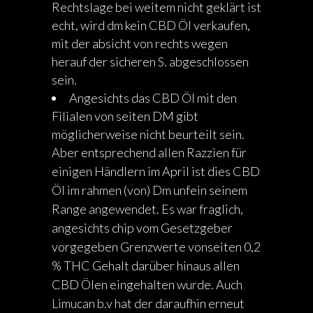
Rechtslage bei weitem nicht geklärt ist
echt, wird dm kein CBD Öl verkaufen,
mit der absicht von rechts wegen
herauf der sicheren S. abgeschlossen
sein.
Angesichts das CBD Öl mit den
Filialen von seiten DM gibt
möglicherweise nicht beurteilt sein.
Aber entsprechend allen Razzien für
einigen Händlern im April ist dies CBD
Öl im rahmen (von) Dm unfein seinem
Range angewendet. Es war fraglich,
angesichts chip vom Gesetzgeber
vorgegeben Grenzwerte vonseiten 0,2
% THC Gehalt darüber hinaus allen
CBD Ölen eingehalten wurde. Auch
Limucan b.v hat der daraufhin erneut