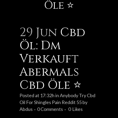
Öle ⭐
29 Jun
Cbd
Öl: Dm
Verkauft
Abermals
Cbd Öle ⭐
Posted at 17:32h
in
Anybody Try Cbd
Oil For Shingles Pain Reddit 55
by
Abdus
0 Comments
0
Likes