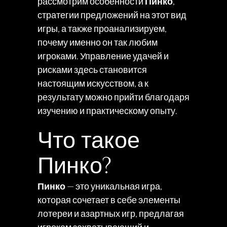
рассмотрим особенности
Пинко
,
стратегии предложений на этот вид
игры, а также проанализируем,
почему именно он так любим
игроками. Управление удачей и
рисками здесь становится
настоящим искусством, а к
результату можно прийти благодаря
изучению и практическому опыту.
Что такое
Пинко?
Пинко
— это уникальная игра,
которая сочетает в себе элементы
лотереи и азартных игр, предлагая