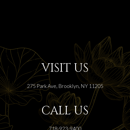
VISIT US
275 Park Ave, Brooklyn, NY 11205
CALL US
718-923-9400