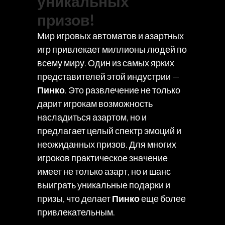
уникальных
призов!
Мир игровых автоматов и азартных
игр привлекает миллионы людей по
всему миру. Один из самых ярких
представителей этой индустрии —
Пинко
. Это развлечение не только
дарит игрокам возможность
насладиться азартом, но и
предлагает целый спектр эмоций и
неожиданных призов. Для многих
игроков практическое значение
имеет не только азарт, но и шанс
выиграть уникальные подарки и
призы, что делает
Пинко
еще более
привлекательным.