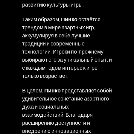
развитию культуры игры.
Таким образом,
Пинко
остаётся
трендом в мире азартных игр,
аккумулируя в себе лучшие
традиции и современные
технологии. Игроки по-прежнему
выбирают его за уникальный опыт, и
с каждым годом интерес к игре
только возрастает.
В целом,
Пинко
представляет собой
удивительное сочетание азартного
духа и социальных
взаимодействий. Благодаря
расширению доступности и
внедрению инновационных