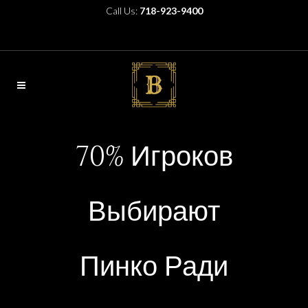
Call Us:
718-923-9400
70% Игроков
Выбирают
Пинко Ради