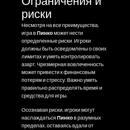
Ограничения и
риски
Несмотря на все преимущества,
игра в
Пинко
может нести
определенные риски. Игроки
должны быть осведомлены о своих
лимитах и уметь контролировать
азарт. Чрезмерная вовлеченность
может привести к финансовым
потерям и стрессу. Важно уметь
правильно распределять время и
средства для игры.
Осознавая риски, игроки могут
наслаждаться
Пинко
в разумных
пределах, оставаясь вдали от