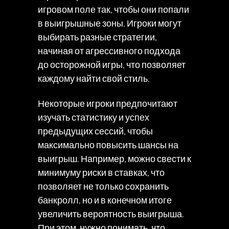
игровом поле так, чтобы они попали
в выигрышные зоны. Игроки могут
выбирать разные стратегии,
начиная от агрессивного подхода
до осторожной игры, что позволяет
каждому найти свой стиль.
Некоторые игроки предпочитают
изучать статистику и успех
предыдущих сессий, чтобы
максимально повысить шансы на
выигрыш. Например, можно свести к
минимуму риски в ставках, что
позволяет не только сохранить
банкролл, но и в конечном итоге
увеличить вероятность выигрыша.
При этом, нужно понимать, что