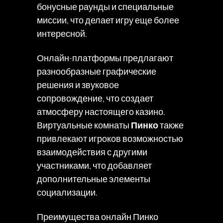
бонусные раунды и специальные
миссии, что делает игру еще более
интересной.
Онлайн-платформы предлагают
разнообразные графические
решения и звуковое
сопровождение, что создает
атмосферу настоящего казино.
Виртуальные комнаты
Пинко
также
привлекают игроков возможностью
взаимодействия с другими
участниками, что добавляет
дополнительные элементы
социализации.
Преимущества онлайн Пинко