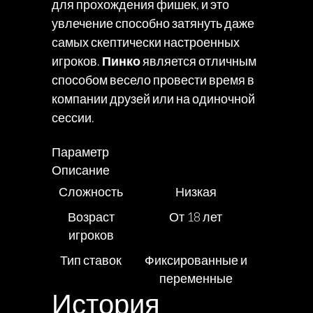
для прохождения фишек, и это
увлечение способно затянуть даже
самых скептически настроенных
игроков.
Пинко
является отличным
способом весело провести время в
компании друзей или на одиночной
сессии.
Параметр
Описание
Сложность
Низкая
Возраст
От 18 лет
игроков
Тип ставок
Фиксированные и
переменные
История