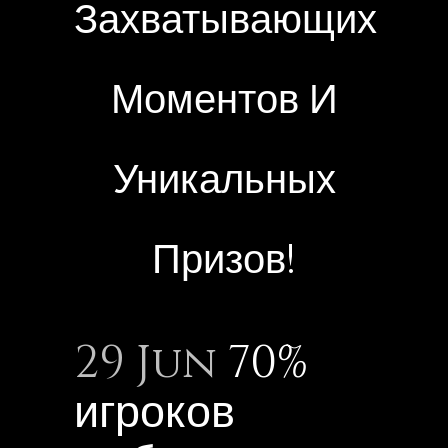
Захватывающих
Моментов И
Уникальных
Призов!
29 Jun
70%
игроков