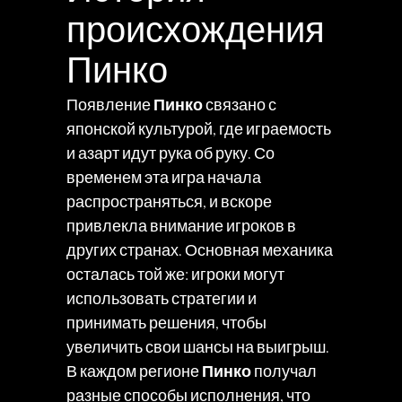
происхождения
Пинко
Появление
Пинко
связано с
японской культурой, где играемость
и азарт идут рука об руку. Со
временем эта игра начала
распространяться, и вскоре
привлекла внимание игроков в
других странах. Основная механика
осталась той же: игроки могут
использовать стратегии и
принимать решения, чтобы
увеличить свои шансы на выигрыш.
В каждом регионе
Пинко
получал
разные способы исполнения, что