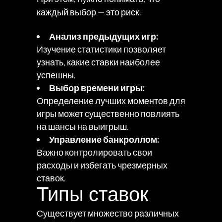
каждый выбор — это риск.
Анализ предыдущих игр:
Изучение статистики позволяет
узнать, какие ставки наиболее
успешны.
Выбор времени игры:
Определение лучших моментов для
игры может существенно повлиять
на шансы на выигрыш.
Управление банкроллом:
Важно контролировать свои
расходы и избегать чрезмерных
ставок.
Типы ставок
Существует множество различных