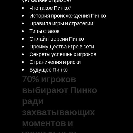
уникальных призов!
Что такое Пинко?
История происхождения Пинко
Правила игры и стратегии
Типы ставок
Онлайн-версии Пинко
Преимущества игре в сети
Секреты успешных игроков
Ограничения и риски
Будущее Пинко
70% игроков
выбирают Пинко
ради
захватывающих
моментов и