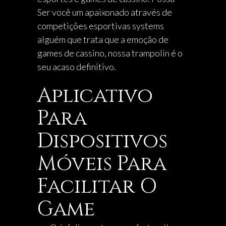
Ser você um apaixonado através de
competições esportivas systems
alguém que trata que a emoção de
games de cassino, nossa trampolín é o
seu acaso definitivo.
Aplicativo
Para
Dispositivos
Móveis Para
Facilitar O
Game