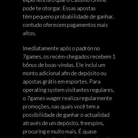
pode te otorgar. Essas apostas
têm pequeno probabilidade de ganhar,
contudo oferecem pagamentos mais
altos.
Imediatamente após o padrón no
7games, os recém-chegados recebem 1
bônus de boas-vindas. Ele inclui um
monto adicional afin de depósito ou
apostas grátis em esportes. Para
operating system visitantes regulares,
o 7games wager realiza regularmente
promoções, nas quais você tem a
possibilidade de ganhar o actualidad
através de um depósito, freespins,
procuring e muito mais. É quase