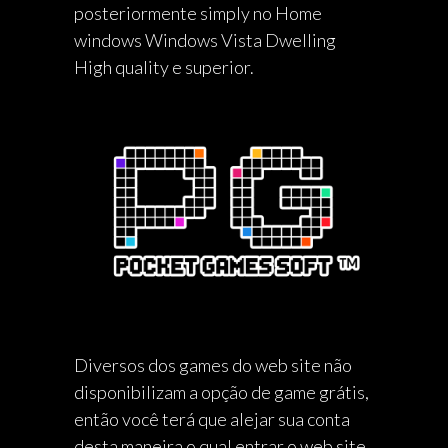
posteriormente simply no Home
windows Windows Vista Dwelling
High quality e superior.
Diversos dos games do web site não
disponibilizam a opção de game grátis,
então você terá que alejar sua conta
desta maneira o qual entrar o web site