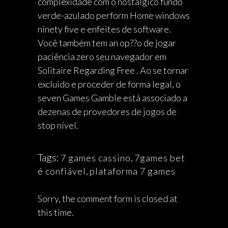
complexidade com o nostálgico fundo
verde-azulado perform Home windows
ninety five e enfeites de software.
Você também tem an op??o de jogar
paciência zero seu navegador em
Solitaire Regarding Free . Ao se tornar
excluido e proceder de forma legal, o
seven Games Gamble está associado a
dezenas de provedores de jogos de
stop nível.
Tags:
7 games cassino
,
7games bet
é confiável
,
plataforma 7 games
Sorry, the comment form is closed at
this time.