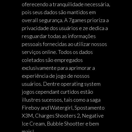
oferecendo a tranquilidade necessária,
pois seus dados são mantidos em
overall segurança. A 7games prioriza a
privacidade dos usuários e ze dedica a
resguardar todas as informações
pessoais fornecidas ao utilizar nossos
serviços online. Todos os dados
coletados são empregados
exclusivamente para aprimorar a
experiência de jogo de nossos
usuários. Dentre operating system
jogos cependant curtidos estão
illustres sucessos, tais como a saga
Fireboy and Watergirl, Spostamento
X3M, Charges Shooters 2, Negative
Ice Cream, Bubble Shootter e bem
mais!