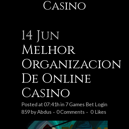
Casino
14 Jun
Melhor
Organizacion
De Online
Casino
Posted at 07:41h
in
7 Games Bet Login
859
by
Abdus
0 Comments
0
Likes