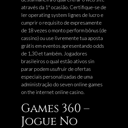
através da 1ª ocasião. Certifique-se de
ler operating system lignes de lucro e
cumprir o requisito de expresamente
de 18 vezes o monto perform bônus (de
cassino) ou use livremente tua aposta
grátis em eventos apresentando odds
de 1,30 et também. Jogadores
brasileiros o qual estão ativos sin
parar podem usufruir de ofertas
especiais personalizadas de uma
administração do seven online games
on the internet online casino.
Games 360 –
Jogue No