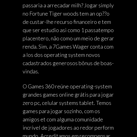
passaria a arrecadar milh? Jogar simply
no Fortune Tiger woods tem an op??o
de custar-lhe recurso financeiro e tem
que ser estudio asi como 1 passatempo
placentero, não como um meio de gerar
renda. Sim, a 7Games Wager conta com
a los dos operating system novos
cadastrados generosos bônus de boas-
vindas.
O Games 360 reúne operating-system
grandes games online grátis para jogar
zero pc, celular systems tablet. Temos
games para jogar sozinho, com os
amigos et com alguma comunidade
incrível de jogadores ao redor perform
mundo. Acreditamos em recompensar