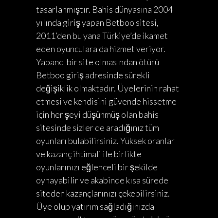
tasarlanmıştır. Bahis dünyasına 2004
yılında giriş yapan Betboo sitesi,
2011’den bu yana Türkiye’de ikamet
eden oyunculara da hizmet veriyor.
Yabancı bir site olmasından ötürü
Betboo giriş adresinde sürekli
değişiklik olmaktadır. Üyelerinin rahat
etmesi ve kendisini güvende hissetme
için her şeyi düşünmüş olan bahis
sitesinde sizler de aradığınız tüm
oyunları bulabilirsiniz. Yüksek oranlar
ve kazanç ihtimali ile birlikte
oyunlarınızı eğlenceli bir şekilde
oynayabilir ve akabinde kısa sürede
siteden kazançlarınızı çekebilirsiniz.
Üye olup yatırım sağladığınızda