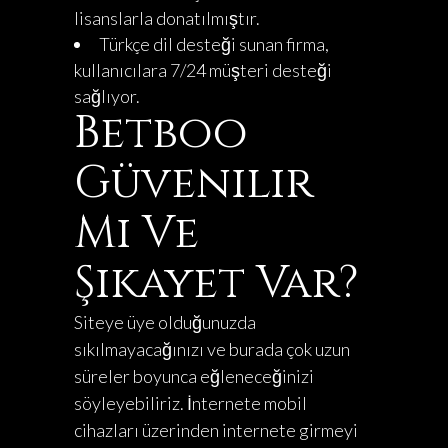
lisanslarla donatılmıştır.
Türkçe dil desteği sunan firma,
kullanıcılara 7/24 müşteri desteği
sağlıyor.
Betboo
Güvenilir
Mi Ve
Şikayet Var?
Siteye üye olduğunuzda
sıkılmayacağınızı ve burada çok uzun
süreler boyunca eğleneceğinizi
söyleyebiliriz. İnternete mobil
cihazları üzerinden internete girmeyi