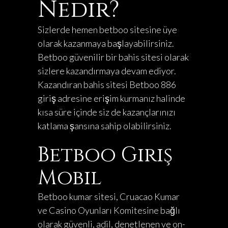
Nedir?
Sizlerde hemen betboo sitesine üye
olarak kazanmaya başlayabilirsiniz.
Betboo güvenilir bir bahis sitesi olarak
sizlere kazandırmaya devam ediyor.
Kazandıran bahis sitesi Betboo 886
giriş adresine erişim kurmanız halinde
kısa süre içinde siz de kazançlarınızı
katlama şansına sahip olabilirsiniz.
Betboo Giriş
Mobil
Betboo kumar sitesi, Cruacao Kumar
ve Casino Oyunları Komitesine bağlı
olarak güvenli, adil, denetlenen ve on-