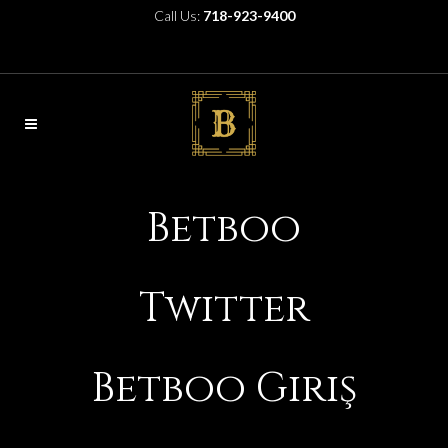
Call Us:
718-923-9400
Betboo
Twitter
Betboo Giriş