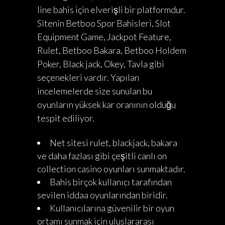
line bahis için elverişli bir platformdur.
Sitenin Betboo Spor Bahisleri, Slot
Equipment Game, Jackpot Feature,
Rulet, Betboo Bakara, Betboo Holdem
Poker, Black jack, Okey, Tavla gibi
seçenekleri vardır. Yapılan
incelemelerde size sunulan bu
oyunların yüksek kar oranının olduğu
tespit ediliyor.
Net sitesi rulet, blackjack, bakara
ve daha fazlası gibi çeşitli canlı on
collection casino oyunları sunmaktadır.
Bahis birçok kullanıcı tarafından
sevilen iddaa oyunlarından biridir.
Kullanıcılarına güvenilir bir oyun
ortamı sunmak için uluslararası