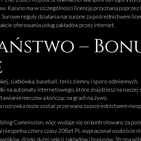
. Kasyno ma w szczególności licencję przyznaną poprzez 
. Surowe reguły działania narzucone za pośrednictwem lic
rakcie oferowania usług zakładów przez internet.
Państwo – Bon
e
kej, siatkówka, baseball, tenis ziemny i sporo odmiennych.
ki na automaty internetowego, które znajdziesz na naszej 
stawianie meczów a kończąc na grach na żywo.
a rozrywka może zostać przerwana za pośrednictwem niesp
bling Commission, więc wydaje się on kontrolowany za poś
niespełna cztery czasy 20Bet PL wypracował osobiście ni
wników, dzięki dużej sekcji zakładów i bonusów. Strona witr