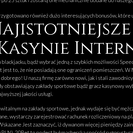
je po 25 sztuk i zostaną one mechanicznie dodane do naszeg
zygotowano również dużo interesujących bonusów, które uł
ajistotniejsze
Kasynie Inte
blackjacku, bądź wybrać jedną z szybkich możliwości Spee
t jest to, że nie posiadają one ograniczeń pomieszczeń. W
obrego! U naszą firmę zarówno nowi, jak i stali zawodnicy,
Każdy obstawiający zakłady sportowe bądź gracz kasynowy 
jwyższej jakości usługi.
witalnym na zakłady sportowe, jednak wydaje się być męż
ane, wystarczy zarejestrować rachunek rozliczeniowy na pl
Wskazane Jest zaznaczyć, iż dywanom więcej pieniędzy zai
PLN). 20Bet to podest bukmacherska spośród rygorystyczn