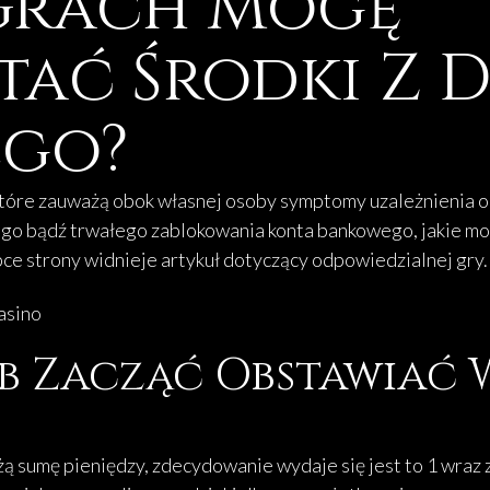
 Grach Mogę
ać Środki Z 
go?
tóre zauważą obok własnej osoby symptomy uzależnienia o
o bądź trwałego zablokowania konta bankowego, jakie m
ce strony widnieje artykuł dotyczący odpowiedzialnej gry.
ób Zacząć Obstawiać
sumę pieniędzy, zdecydowanie wydaje się jest to 1 wraz z 