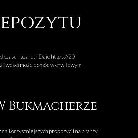
Depozytu
d czasu hazardu. Daje
https://20-
ożliwości może pomóc w chwilowym
 W Bukmacherze
najkorzystniejszych propozycji na branży.