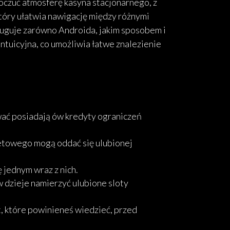
oczuć atmosferę kasyna stacjonarnego, z
tóry ułatwia nawigację między różnymi
ługuje zarówno Androida, jakim sposobem i
intuicyjna, co umożliwia łatwe znalezienie
wać posiadają ów kredyty ograniczeń
netowego mogą oddać się ulubionej
 jednym wraz z nich.
 dzieje namierzyć ulubione sloty
 które powinieneś wiedzieć, przed