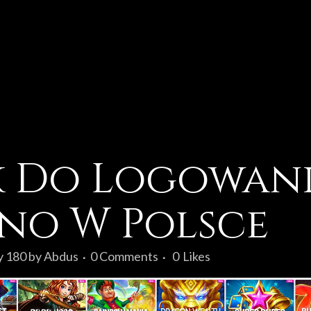
k Do Logowan
ino W Polsce
y 180
by
Abdus
0 Comments
0
Likes