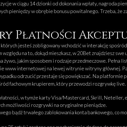
ozycje w ciągu 14 dzionki od dokonania wpłaty, nagroda pi
h pieniędzy w obrębie bonusu powitalnego. Trzeba, że zało
y Płatności Akceptuj
 których jesteś zobligowany wchodzić w interakcję spośró
m względu na to, dokąd mieszkasz, w 20Bet znajdziesz swe 
a żywo, jakim sposobem i rodzaje przedmeczowe. Pełna lis
ie www internetowej na lewej witrynie witryny głównej. P
ypadku odrzucić przestaje się powiększać. Na platformie 
śród fachowym krupierem, który przewodzi rozgrywkę live.
atności, w tymże karty Visa/Mastercard, Skrill, Neteller,
ych możliwości rozgrywki na oryginalne pieniądze.
wego bądź trwałego zablokowania konta bankowego, co m