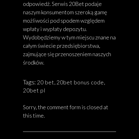
odpowiedź. Serwis 20Bet podaje
naszym konsumentom szeroką gamę
możliwości pod spodem względem
wpłaty i wypłaty depozytu.
Wydobędziemy w tym miejscu znane na
całym świecie przedsiębiorstwa,
zajmujące się przenoszeniem naszych
środków.
Tags:
20 bet
,
20bet bonus code
,
20bet pl
Sorry, the comment form is closed at
this time.