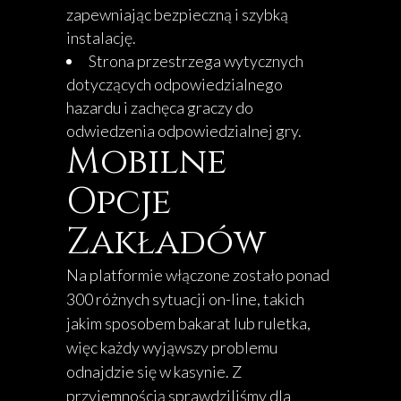
zapewniając bezpieczną i szybką
instalację.
Strona przestrzega wytycznych
dotyczących odpowiedzialnego
hazardu i zachęca graczy do
odwiedzenia odpowiedzialnej gry.
Mobilne
Opcje
Zakładów
Na platformie włączone zostało ponad
300 różnych sytuacji on-line, takich
jakim sposobem bakarat lub ruletka,
więc każdy wyjąwszy problemu
odnajdzie się w kasynie. Z
przyjemnością sprawdziliśmy dla