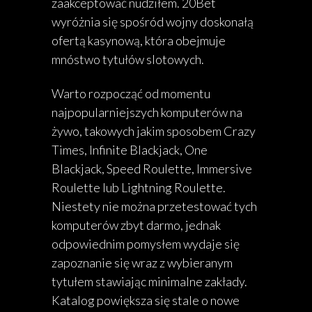
zaakceptować nudziłem. 20Bet
wyróżnia się spośród wojny doskonałą
ofertą kasynową, która obejmuje
mnóstwo tytułów slotowych.
Warto rozpocząć od momentu
najpopularniejszych komputerów na
żywo, takowych jakim sposobem Crazy
Times, Infinite Blackjack, One
Blackjack, Speed Roulette, Immersive
Roulette lub Lightning Roulette.
Niestety nie można przetestować tych
komputerów zbyt darmo, jednak
odpowiednim pomysłem wydaje się
zapoznanie się wraz z wybieranym
tytułem stawiając minimalne zakłady.
Katalog powiększa się stale o nowe