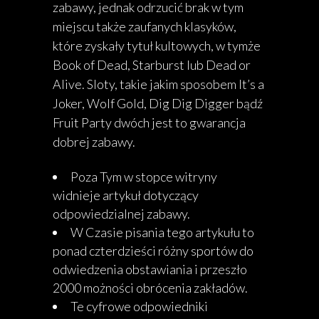
zabawy, jednak odrzucić brak w tym
miejscu także zaufanych klasyków,
które zyskały tytuł kultowych, w tymże
Book of Dead, Starburst lub Dead or
Alive. Sloty, takie
jakim sposobem It’s a
Joker, Wolf Gold, Dig Dig Digger bądź
Fruit Party dwóch jest to gwarancja
dobrej zabawy.
Poza Tym w stopce witryny
widnieje artykuł dotyczący
odpowiedzialnej zabawy.
W Czasie pisania tego artykułu to
ponad czterdzieści różny sportów do
odwiedzenia obstawiania i przeszło
2000 możności obrócenia zakładów.
Te cyfrowe odpowiedniki