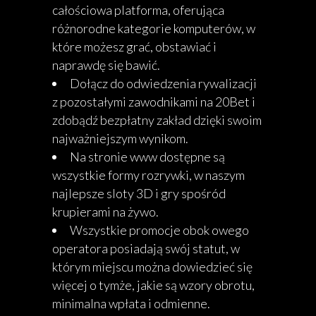
całościowa platforma, oferująca
różnorodne kategorie komputerów, w
które możesz grać, obstawiać i
naprawdę się bawić.
Dołącz do odwiedzenia rywalizacji
z pozostałymi zawodnikami na 20Bet i
zdobądź bezpłatny zakład dzięki swoim
najważniejszym wynikom.
Na stronie www dostępne są
wszystkie formy rozrywki, w naszym
najlepsze sloty 3D i gry spośród
krupierami na żywo.
Wszystkie promocje obok owego
operatora posiadają swój statut, w
którym miejscu można dowiedzieć się
więcej o tymże, jakie są wzory obrotu,
minimalna wpłata i odmienne.