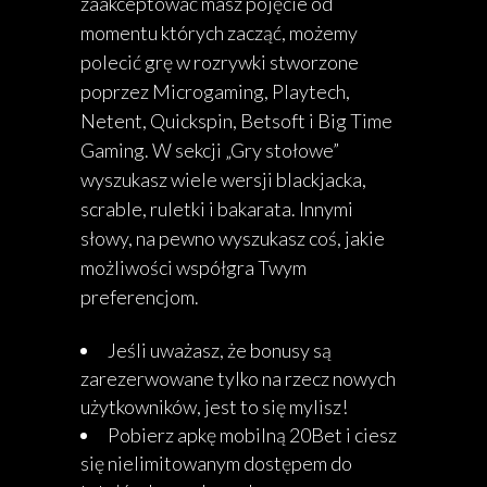
zaakceptować masz pojęcie od
momentu których zacząć, możemy
polecić grę w rozrywki stworzone
poprzez Microgaming, Playtech,
Netent, Quickspin, Betsoft i Big Time
Gaming. W sekcji „Gry stołowe”
wyszukasz wiele wersji blackjacka,
scrable, ruletki i bakarata. Innymi
słowy, na pewno wyszukasz coś, jakie
możliwości współgra Twym
preferencjom.
Jeśli uważasz, że bonusy są
zarezerwowane tylko na rzecz nowych
użytkowników, jest to się mylisz!
Pobierz apkę mobilną 20Bet i ciesz
się nielimitowanym dostępem do