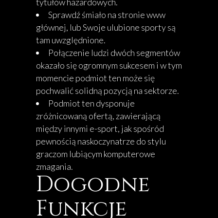
tytułów hazardowych.
Sprawdź śmiało na stronie www
głównej, lub Swoje ulubione sporty są
tam uwzględnione.
Połączenie ludzi dwóch segmentów
okazało się ogromnym sukcesem i w tym
momencie podmiot ten może się
pochwalić solidną pozycją na sektorze.
Podmiot ten dysponuje
zróżnicowaną ofertą, zawierającą
między innymi e-sport, jak spośród
pewnością naskoczynatrze do stylu
graczom lubiącym komputerowe
zmagania.
Dogodne
Funkcje