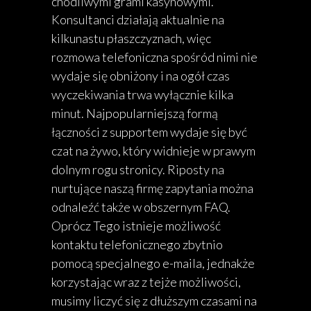
chodliwymi grami kasynowymi.
Konsultanci działają aktualnie na
kilkunastu płaszczyznach, więc
rozmowa telefoniczna spośród nimi nie
wydaje się obniżony i na ogół czas
wyczekiwania trwa wyłącznie kilka
minut. Najpopularniejszą formą
łączności z supportem wydaje się być
czat na żywo, który widnieje w prawym
dolnym rogu stronicy. Riposty na
nurtujące naszą firmę zapytania można
odnaleźć także w obszernym FAQ.
Oprócz Tego istnieje możliwość
kontaktu telefonicznego zbytnio
pomocą specjalnego e-maila, jednakże
korzystając wraz z tejże możliwości,
musimy liczyć się z dłuższym czasami na