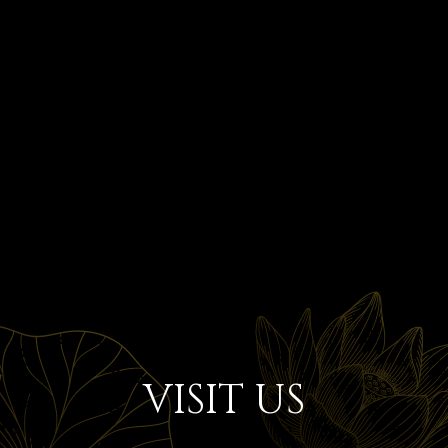
VISIT US