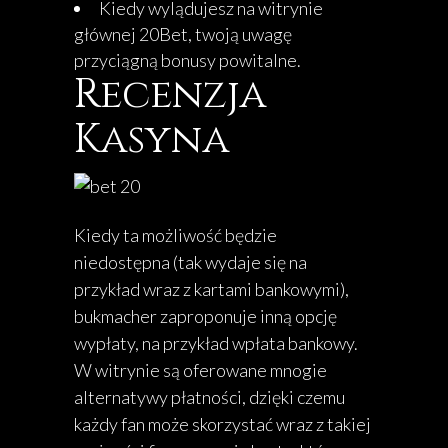
Kiedy wylądujesz na witrynie
głównej 20Bet, twoją uwagę
przyciągną bonusy powitalne.
Recenzja
Kasyna
Kiedy ta możliwość będzie
niedostępna (tak wydaje się na
przykład wraz z kartami bankowymi),
bukmacher zaproponuje inną opcję
wypłaty, na przykład wpłata bankowy.
W witrynie są oferowane mnogie
alternatywy płatności, dzięki czemu
każdy fan może skorzystać wraz z takiej