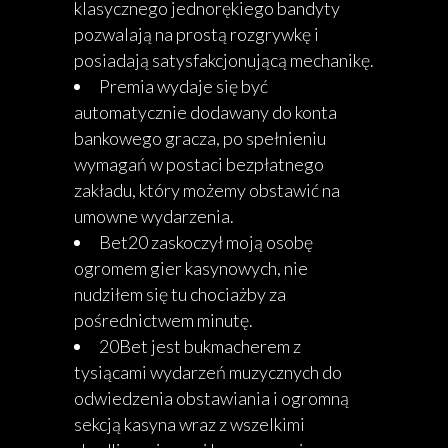
klasycznego jednorękiego bandyty
pozwalają na prostą rozgrywkę i
posiadają satysfakcjonującą mechanikę.
Premia wydaje się być
automatycznie dodawany do konta
bankowego gracza, po spełnieniu
wymagań w postaci bezpłatnego
zakładu, który możemy obstawić na
umowne wydarzenia.
Bet20 zaskoczył moją osobę
ogromem gier kasynowych, nie
nudziłem się tu chociażby za
pośrednictwem minutę.
20Bet jest bukmacherem z
tysiącami wydarzeń muzycznych do
odwiedzenia obstawiania i ogromną
sekcją kasyna wraz z wszelkimi