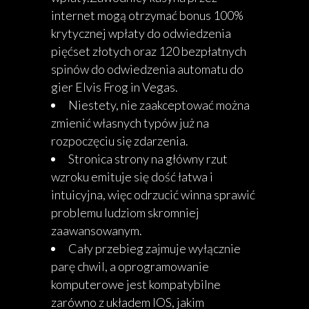
internet mogą otrzymać bonus 100%
krytycznej wpłaty do odwiedzenia
pięćset złotych oraz 120 bezpłatnych
spinów do odwiedzenia automatu do
gier Elvis Frog in Vegas.
Niestety, nie zaakceptować można
zmienić własnych typów już na
rozpoczęciu się zdarzenia.
Stronica strony na główny rzut
wzroku emituje się dość łatwa i
intuicyjna, więc odrzucić winna sprawić
problemu ludziom skromniej
zaawansowanym.
Cały przebieg zajmuje wyłącznie
parę chwil, a oprogramowanie
komputerowe jest kompatybilne
zarówno z układem IOS, jakim