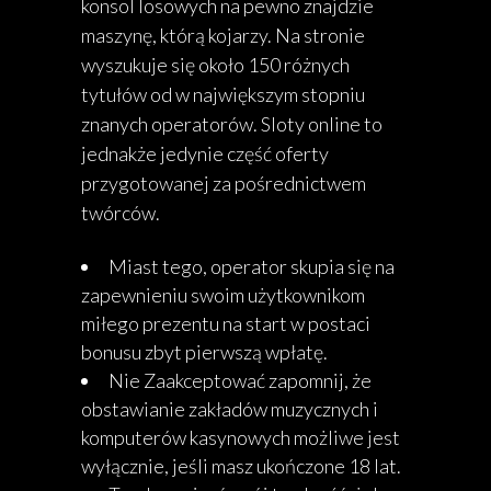
konsol losowych na pewno znajdzie
maszynę, którą kojarzy. Na stronie
wyszukuje się około 150 różnych
tytułów od w największym stopniu
znanych operatorów. Sloty online to
jednakże jedynie część oferty
przygotowanej za pośrednictwem
twórców.
Miast tego, operator skupia się na
zapewnieniu swoim użytkownikom
miłego prezentu na start w postaci
bonusu zbyt pierwszą wpłatę.
Nie Zaakceptować zapomnij, że
obstawianie zakładów muzycznych i
komputerów kasynowych możliwe jest
wyłącznie, jeśli masz ukończone 18 lat.