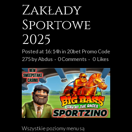
Zakłady
Sportowe
2025
Posted at 16:14h
in
20bet Promo Code
275
by
Abdus
0 Comments
0
Likes
Wszystkie poziomy menu są