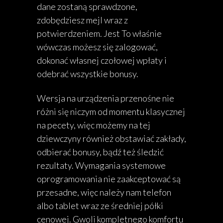
dane zostaną sprawdzone,
zdobędziesz mejl wraz z
potwierdzeniem. Jest To właśnie
wówczas możesz się zalogować,
dokonać własnej czołowej wpłaty i
odebrać wszystkie bonusy.
Wersja na urządzenia przenośne nie
różni się niczym od momentu klasycznej
na pecety, więc możemy na tej
dziewczyny również obstawiać zakłady,
odbierać bonusy, bądź też śledzić
rezultaty. Wymagania systemowe
oprogramowania nie zaakceptować są
przesadne, więc należy nam telefon
albo tablet wraz ze średniej półki
cenowej. Gwoli kompletnego komfortu