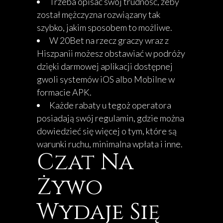
Trzeba opisać swój trudność, żeby
został mężczyzna rozwiązany tak
szybko, jakim sposobem to możliwe.
W 20Bet na rzecz graczy wraz z
Hiszpanii możesz obstawiać w podróży
dzięki darmowej aplikacji dostępnej
gwoli systemów iOS albo Mobilne w
formacie APK.
Każde rabaty u tegoż operatora
posiadają swój regulamin, gdzie można
dowiedzieć się więcej o tym, które są
warunki ruchu, minimalna wpłata i inne.
Czat Na
Żywo
Wydaje Się