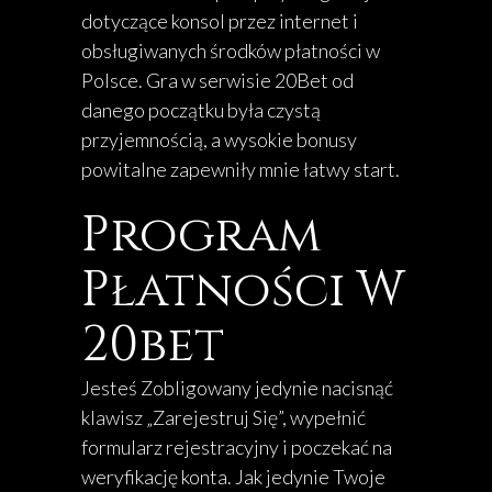
dotyczące konsol przez internet i
obsługiwanych środków płatności w
Polsce. Gra w serwisie 20Bet od
danego początku była czystą
przyjemnością, a wysokie bonusy
powitalne zapewniły mnie łatwy start.
Program
Płatności W
20bet
Jesteś Zobligowany jedynie nacisnąć
klawisz „Zarejestruj Się”, wypełnić
formularz rejestracyjny i poczekać na
weryfikację konta. Jak jedynie Twoje