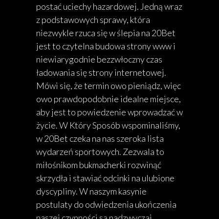
postać uciechy hazardowej. Jedną wraz
z podstawowych sprawy, która
niezwykle rzuca się w ślepia na 20Bet
jest to czytelna budowa strony www i
niewiarygodnie bezzwłoczny czas
ładowania się strony internetowej.
Mówi się, że termin owo pieniądz, więc
owo prawdopodobnie idealne miejsce,
aby jest to powiedzenie wprowadzać w
życie. W Który Sposób wspominaliśmy,
w 20Bet czeka na nas szeroka lista
wydarzeń sportowych. Zezwala to
miłośnikom bukmacherki rozwinąć
skrzydła i stawiać odcinki na ulubione
dyscypliny. W naszym kasynie
postulaty do odwiedzenia ukończenia
naszej czynności są nadzwyczaj