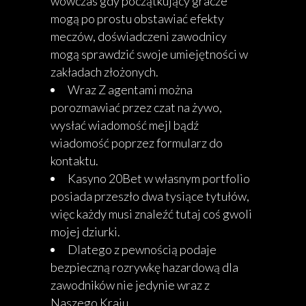
wówczas gdy początkujący gracze
mogą po prostu obstawiać efekty
meczów, doświadczeni zawodnicy
mogą sprawdzić swoje umiejętności w
zakładach złożonych.
Wraz Z agentami można
porozmawiać przez czat na żywo,
wysłać wiadomość mejl bądź
wiadomość poprzez formularz do
kontaktu.
Kasyno 20Bet w własnym portfolio
posiada przeszło dwa tysiące tytułów,
więc każdy musi znaleźć tutaj coś gwoli
mojej dziurki.
Dlatego z pewnością podaje
bezpieczną rozrywkę hazardową dla
zawodników nie jedynie wraz z
Naszego Kraju.