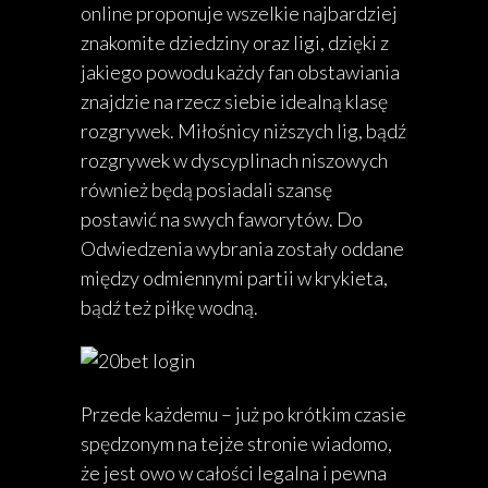
online proponuje wszelkie najbardziej
znakomite dziedziny oraz ligi, dzięki z
jakiego powodu każdy fan obstawiania
znajdzie na rzecz siebie idealną klasę
rozgrywek. Miłośnicy niższych lig, bądź
rozgrywek w dyscyplinach niszowych
również będą posiadali szansę
postawić na swych faworytów. Do
Odwiedzenia wybrania zostały oddane
między odmiennymi partii w krykieta,
bądź też piłkę wodną.
Przede każdemu – już po krótkim czasie
spędzonym na tejże stronie wiadomo,
że jest owo w całości legalna i pewna