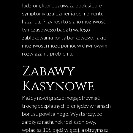
ludziom, które zauważą obok siebie
symptomy uzależnienia od momentu
hazardu. Przynosi to siano możliwość
tymczasowego bądź trwałego
zablokowania konta bankowego, jakie
możliwości może pomóc w chwilowym
rozwiązaniu problemu.
Zabawy
Kasynowe
Każdy nowi gracze mogą otrzymać
trochę bezpłatnych pieniędzy w ramach
bonusu powitalnego. Wystarczy, że
założysz rachunek rozliczeniowy,
wpłacisz 10$ bądź więcej, a otrzymasz