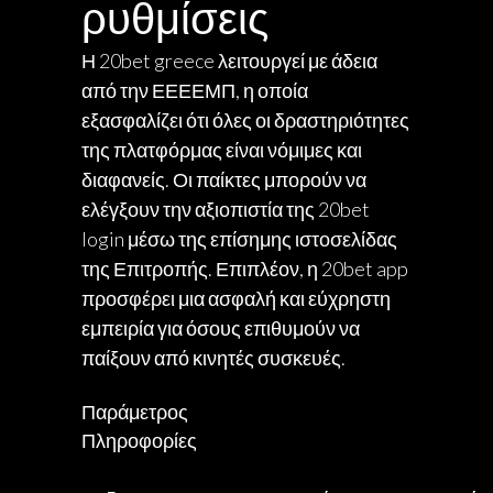
ρυθμίσεις
Η 20bet greece λειτουργεί με άδεια
από την ΕΕΕΕΜΠ, η οποία
εξασφαλίζει ότι όλες οι δραστηριότητες
της πλατφόρμας είναι νόμιμες και
διαφανείς. Οι παίκτες μπορούν να
ελέγξουν την αξιοπιστία της 20bet
login μέσω της επίσημης ιστοσελίδας
της Επιτροπής. Επιπλέον, η 20bet app
προσφέρει μια ασφαλή και εύχρηστη
εμπειρία για όσους επιθυμούν να
παίξουν από κινητές συσκευές.
Παράμετρος
Πληροφορίες