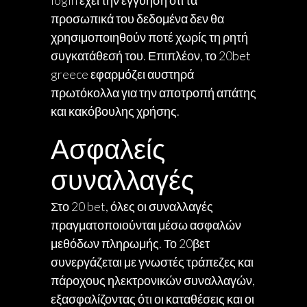
login έχει την εγγύηση ότι τα
προσωπικά του δεδομένα δεν θα
χρησιμοποιηθούν ποτέ χωρίς τη ρητή
συγκατάθεσή του. Επιπλέον, το 20bet
greece εφαρμόζει αυστηρά
πρωτόκολλα για την αποτροπή απάτης
και κακόβουλης χρήσης.
Ασφαλείς
συναλλαγές
Στο 20 bet, όλες οι συναλλαγές
πραγματοποιούνται μέσω ασφαλών
μεθόδων πληρωμής. Το 20βετ
συνεργάζεται με γνωστές τράπεζες και
πάροχους ηλεκτρονικών συναλλαγών,
εξασφαλίζοντας ότι οι καταθέσεις και οι