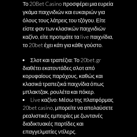
Το 20Bet Casino προσφέρει μια ευρεία
γκάμα παιχνιδιών και ευκαιριών για
όλους τους λάτρεις του τζόγου. Είτε
είστε φαν των κλασικών παιχνιδιών
καζίνο, είτε προτιμάτε τα live παιχνίδια,
το 20bet έχει κάτι για κάθε γούστο.
Σλοτ και τραπέζια: Το 20bet.gr
διαθέτει εκατοντάδες σλοτ από
κορυφαίους παρόχους, καθώς και
κλασικά τραπεζικά παιχνίδια όπως
μπλακτζακ, ρουλέτα και πόκερ.
Live καζίνο: Μέσω της πλατφόρμας
20bet casino, μπορείτε να απολαύσετε
ρεαλιστικές εμπειρίες με ζωντανές
διαδικτυακές παρτίδες και
επαγγελματίες ντίλερς.