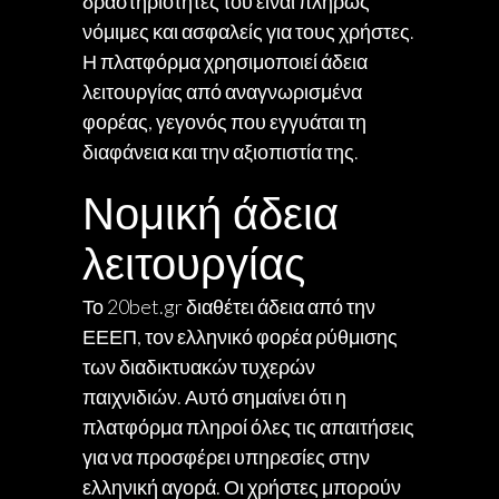
δραστηριότητές του είναι πλήρως
νόμιμες και ασφαλείς για τους χρήστες.
Η πλατφόρμα χρησιμοποιεί άδεια
λειτουργίας από αναγνωρισμένα
φορέας, γεγονός που εγγυάται τη
διαφάνεια και την αξιοπιστία της.
Νομική άδεια
λειτουργίας
Το 20bet.gr διαθέτει άδεια από την
ΕΕΕΠ, τον ελληνικό φορέα ρύθμισης
των διαδικτυακών τυχερών
παιχνιδιών. Αυτό σημαίνει ότι η
πλατφόρμα πληροί όλες τις απαιτήσεις
για να προσφέρει υπηρεσίες στην
ελληνική αγορά. Οι χρήστες μπορούν