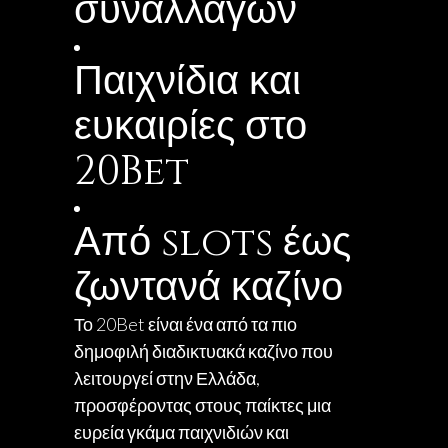
συναλλαγών
Παιχνίδια και
ευκαιρίες στο
20Bet
Από slots έως
ζωντανά καζίνο
Το 20Bet είναι ένα από τα πιο
δημοφιλή διαδικτυακά καζίνο που
λειτουργεί στην Ελλάδα,
προσφέροντας στους παίκτες μια
ευρεία γκάμα παιχνιδιών και