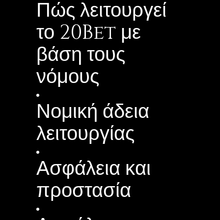
Πώς λειτουργεί
το 20Bet με
βάση τους
νόμους
Νομική άδεια
λειτουργίας
Ασφάλεια και
προστασία