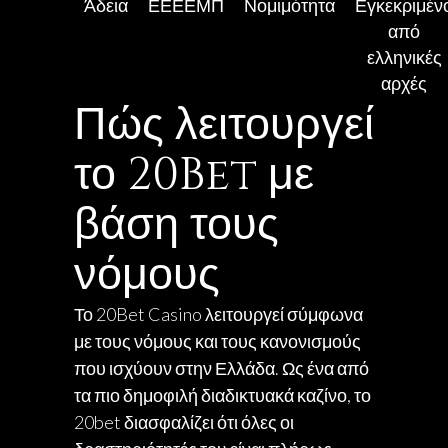
Άδεια
ΕΕΕΕΜΠ
Νομιμότητα
Εγκεκριμέν
από
ελληνικές
αρχές
Πώς λειτουργεί
το 20Bet με
βάση τους
νόμους
Το 20Bet Casino λειτουργεί σύμφωνα
με τους νόμους και τους κανονισμούς
που ισχύουν στην Ελλάδα. Ως ένα από
τα πιο δημοφιλή διαδικτυακά καζίνο, το
20bet διασφαλίζει ότι όλες οι