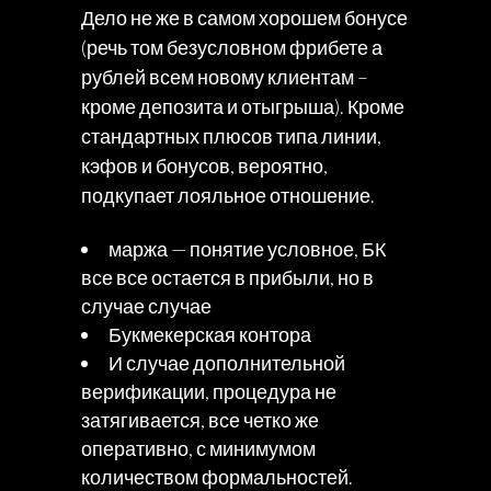
Дело не же в самом хорошем бонусе
(речь том безусловном фрибете а
рублей всем новому клиентам –
кроме депозита и отыгрыша). Кроме
стандартных плюсов типа линии,
кэфов и бонусов, вероятно,
подкупает лояльное отношение.
маржа — понятие условное, БК
все все остается в прибыли, но в
случае случае
Букмекерская контора
И случае дополнительной
верификации, процедура не
затягивается, все четко же
оперативно, с минимумом
количеством формальностей.