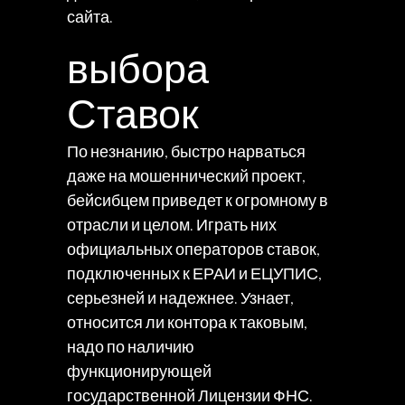
сайта.
выбора
Ставок
По незнанию, быстро нарваться
даже на мошеннический проект,
бейсибцем приведет к огромному в
отрасли и целом. Играть них
официальных операторов ставок,
подключенных к ЕРАИ и ЕЦУПИС,
серьезней и надежнее. Узнает,
относится ли контора к таковым,
надо по наличию
функционирующей
государственной Лицензии ФНС.