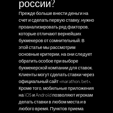
россии?
Прежде больше внести деньги на
счет и сделать первую ставку, нужно
проанализировать ряд факторов,
которые отличают вернейших
букмекеров от сомнительный. В
этой статье мы рассмотрим
основные критерии, на они следует
обратить особое при выборе
букмекерской компании для ставок.
Клиенты могут сделать ставки через
официальный сайт «marathon. bet».
Кроме того, мобильные приложения
на iOS и Android позволяют игрокам
делать ставки в любом места и в
любого время. Пунктов приема