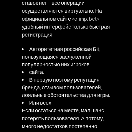
ставок нет – все операции
осуществляются виртуально. На
официальном сайте «olimp. bet»
удобный интерфейс только быстрая
регистрация.
Авторитетная российская БК,
пользующаяся заслуженной
популярностью них игроков.
сайта.
В первую поэтому репутация
бренда, отзывом пользователей,
лояльные обстоятельства для игры.
Или всех
Если остаться на месте, мал шанс
потерять пользователя. А потому,
много недостатков постепенно