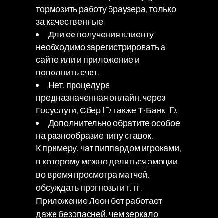
тормозить работу браузера, только
за качественные
Дли ее получения клиенту
необходимо зарегистрировать а
сайте или и приложение и
пополнить счет.
Нет, процедура
предназначенная онлайн, через
Госуслуги, Сбер ID также Т-Банк ID.
Дополнительно обратите особое
на разнообразие типу ставок.
К примеру, чат пиппардом игроками,
в которому можно делиться эмоции
во время просмотра матчей,
обсуждать прогнозы и т. гг.
Приложение Леон бет работает
даже безопасней, чем зеркало