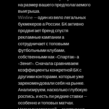
на размер вашего предполагаемого
выигрыша.
Winline — один из вело легальных
букмекеров а России. БК активно
продвигает бренд спустя
рекламные кампании а
сотрудничает с топовыми
футбольными клубами,
собственными как «Спартак» а
«Зенит». Сначала сравниваем
коэффициенты конкретной БК с
другими конторами, которые уже
зарекомендовали себя на рынке.
Анализируем, насколько глубокую
роспись, и есть ли редкие ставки —
особенно и топовых матчах.