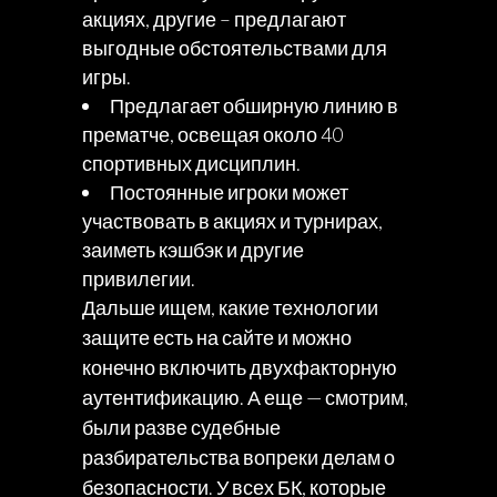
акциях, другие – предлагают
выгодные обстоятельствами для
игры.
Предлагает обширную линию в
прематче, освещая около 40
спортивных дисциплин.
Постоянные игроки может
участвовать в акциях и турнирах,
заиметь кэшбэк и другие
привилегии.
Дальше ищем, какие технологии
защите есть на сайте и можно
конечно включить двухфакторную
аутентификацию. А еще — смотрим,
были разве судебные
разбирательства вопреки делам о
безопасности. У всех БК, которые