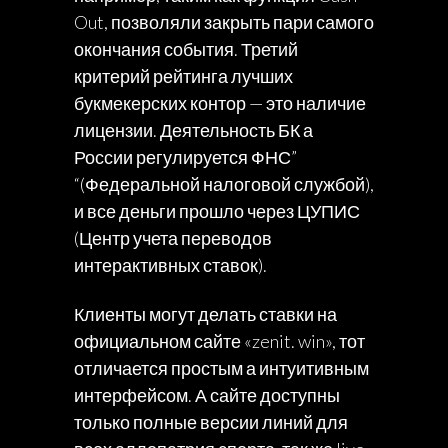
Out, позволяли закрыть пари самого
окончания события. Третий
критерий рейтинга лучших
букмекерских контор — это наличие
лицензии. Деятельность БК а
России регулируется ФНС”
“(Федеральной налоговой службой),
и все деньги прошло через ЦУПИС
(Центр учета переводов
интерактивных ставок).
Клиенты могут делать ставки на
официальном сайте «zenit. win», тот
отличается простым а интуитивным
интерфейсом. А сайте доступны
только полные версии линий для