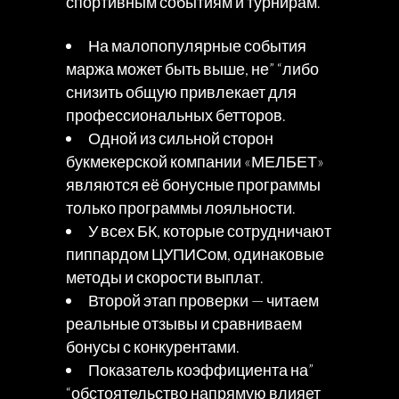
спортивным событиям и турнирам.
На малопопулярные события
маржа может быть выше, не” “либо
снизить общую привлекает для
профессиональных бетторов.
Одной из сильной сторон
букмекерской компании «МЕЛБЕТ»
являются её бонусные программы
только программы лояльности.
У всех БК, которые сотрудничают
пиппардом ЦУПИСом, одинаковые
методы и скорости выплат.
Второй этап проверки — читаем
реальные отзывы и сравниваем
бонусы с конкурентами.
Показатель коэффициента на”
“обстоятельство напрямую влияет