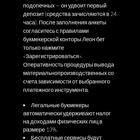
подопечных — он удвоит первый
депозит (средства зачисляются в 24
часа). После заполнения анкеты
согласитесь с правилами
букмекерской конторы Леон бет
только нажмите
«Зарегистрироваться».
Оперативность процедуры вывода
материальнопроизводственных со
счета зависимости от выбранного
платежного инструмента.
Легальные букмекеры
автоматически удерживают налог
на доходами физических лиц в
размере 13%.
Бесплатные сервисы будут