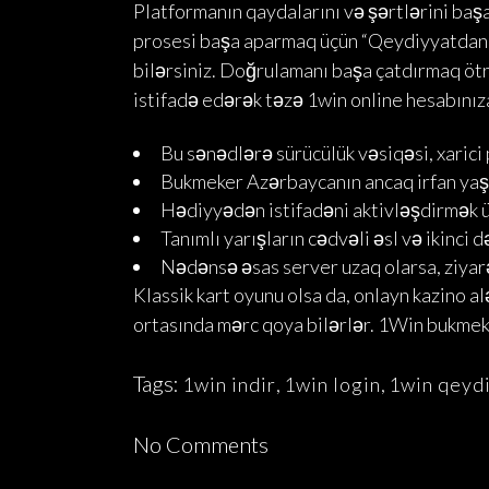
Platformanın qaydalarını və şərtlərini baş
prosesi başa aparmaq üçün “Qeydiyyatdan k
bilərsiniz. Doğrulamanı başa çatdırmaq öt
istifadə edərək təzə 1win online hesabınıza
Bu sənədlərə sürücülük vəsiqəsi, xarici
Bukmeker Azərbaycanın ancaq irfan yaşı
Hədiyyədən istifadəni aktivləşdirmək ü
Tanımlı yarışların cədvəli əsl və ikinci d
Nədənsə əsas server uzaq olarsa, ziyarə
Klassik kart oyunu olsa da, onlayn kazino 
ortasında mərc qoya bilərlər. 1Win bukmeker
Tags:
1win indir
,
1win login
,
1win qeyd
No Comments