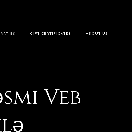
PARTIES
GIFT CERTIFICATES
ABOUT US
smi Veb
klə