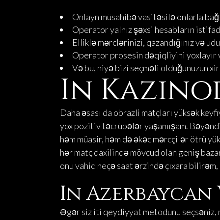
Onlayn müsahibə vasitəsilə onlarla bağlı
Operator yalnız şəxsi hesabların istifad
Elliklə mərclərinizi, qazandığınız və ud
Operator prosesin dəqiqliyini yoxlayır 
Və bu, niyə bizi seçməli olduğunuzun xird
In Kazino
Daha əsası da obrazli matçları yüksək keyfi
yox pozitiv təcrübələr yaşamışam. Bəyəndiy
həm müasir, həm də əkəc mərcçilər ötrü yüks
hər matç daxilində mövcud olan geniş bazar
onu vahid neçə saat ərzində çıxara bilirəm,
In Azerbaycan 
Əgər siz iti qeydiyyat metodunu seçsəniz, m