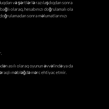
duqdan və şərtlərlə razılaşdıqdan sonra
ağlı olaraq, hesabınızı doğrulamalı ola
 doğrulamadan sonra məlumatlarınızı
r.
ndən asılı olaraq oyunun əvvəlində ya da
mtəraqlı məbləğdə mərc ehtiyac etmir.