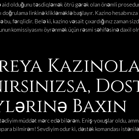
aid olduğunu təsdiqləmək ötrü gərək olan önəmli prosedurdu
 doğrulama linkinə klikləməklə başlayır. Kazino hesabınıza
 bu, fərqlidir. Belə ki, kazino vəsait çıxardığınız zaman siz
un komissiyasını öyrənmək üçün rəsmi səhifəsinə daxil olma
reya Kazinolar
rsınızsa, Dos
ylərinə Baxın
stədiyim müddət mərc edə bilərəm. Eniş-yoxuşlar oldu, a
ara bilmirəm! Sevdiyim odur ki, dəstək komandası istənilən