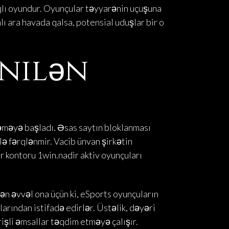
aqlı oyundur. Oyunçular təyyarənin uçuşuna
lı ara havada qalsa, potensial uduşlar bir o
ənilən
şləməyə başladı. Əsas saytın bloklanması
lə fərqlənmir. Vacib ünvan şirkətin
er kontoru 1win.nadir aktiv oyunçuları
ən əvvəl ona üçün ki, eSports oyunçuların
arından istifadə edirlər. Üstəlik, dəyəri
şli əmsallar təqdim etməyə çalışır.