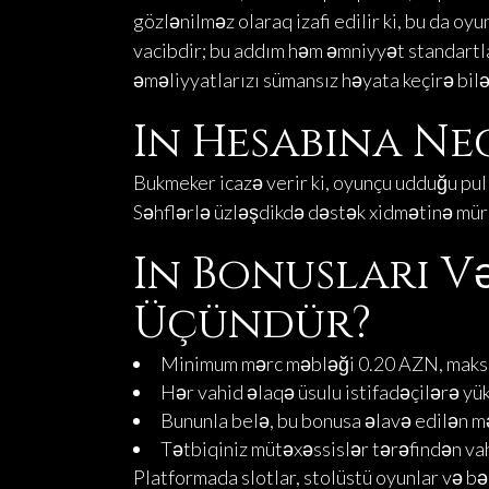
gözlənilməz olaraq izafi edilir ki, bu da 
vacibdir; bu addım həm əmniyyət standartla
əməliyyatlarızı sümansız həyata keçirə bilə
In Hesabına Ne
Bukmeker icazə verir ki, oyunçu udduğu pulla
Səhflərlə üzləşdikdə dəstək xidmətinə mürac
In Bonusları V
Üçündür?
Minimum mərc məbləği 0.20 AZN, maksi
Hər vahid əlaqə üsulu istifadəçilərə yü
Bununla belə, bu bonusa əlavə edilən m
Tətbiqiniz mütəxəssislər tərəfindən va
Platformada slotlar, stolüstü oyunlar və bə