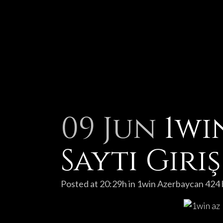
09 Jun
1wi
Saytı Giri
Posted at 20:29h
in
1win Azerbaycan 424