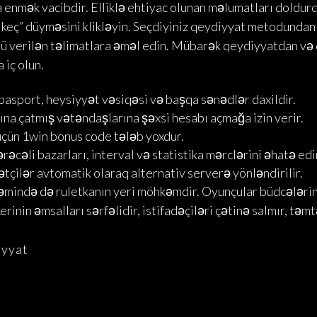
a enmək vacibdir. Elliklə ehtiyac olunan məlumatları doldur
eç” düyməsini klikləyin. Seçdiyiniz qeydiyyat metodundan b
rü verilən təlimatlara əməl edin. Mübarək qeydiyyatdan və
 iç olun.
 pasport, heysiyyət vəsiqəsi və başqa sənədlər daxildir.
na çatmış vətəndaşlarına şəxsi hesabı açmağa izin verir.
çün 1win bonus code tələb yoxdur.
ərəcəli bazarları, interval və statistika mərclərini əhatə edi
tçilər avtomatik olaraq alternativ serverə yönləndirilir.
aləmində də ruletkanın yeri möhkəmdir. Oyunçular büdcələri
inin əmsalları sərfəlidir, istifadəçiləri çətinə salmır, tə
iyyat