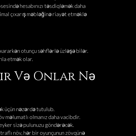
prosesində hesabınızı təsdiqləmək daha
nimal çıxarış məbləğinə riayət etməklə
ıxararkən otunçu səhflərlə üzləşə bilər.
nla etmək olar.
ir Və Onlar Nə
ək üçün nəzərdə tutulub.
öv məlumatlı olmanız daha vacibdir.
meyker sizə pulunuzu göndərəcək.
ətraflı növ, hər bir oyunçunun zövqünə