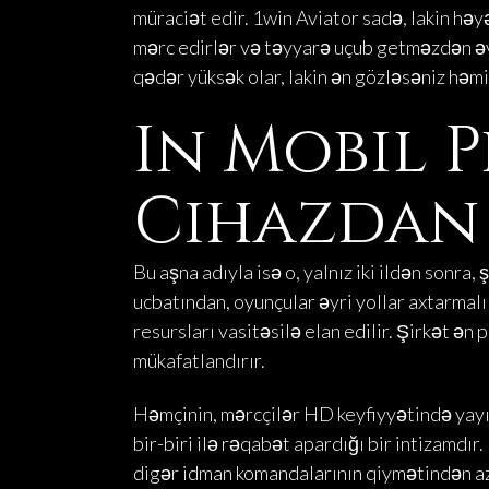
müraciət edir. 1win Aviator sadə, lakin hə
mərc edirlər və təyyarə uçub getməzdən 
qədər yüksək olar, lakin ən gözləsəniz həmiş
In Mobil 
Cihazdan
Bu aşna adıyla isə o, yalnız iki ildən sonr
ucbatından, oyunçular əyri yollar axtarmalı
resursları vasitəsilə elan edilir. Şirkət ən
mükafatlandırır.
Həmçinin, mərcçilər HD keyfiyyətində yayım
bir-biri ilə rəqabət apardığı bir intizamdı
digər idman komandalarının qiymətindən az 