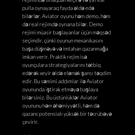
pulla oynayaraq fayda əldə edə
bilərlər. Aviator oyunu həm demo, həm
də real rejimdə oynana bilər. Demo
rejimi müasir başlayanlar üçün məqsəd
seçimdir, çünki oyunun mexanikasını
başa düşməyə və imtahan qazanmağa
imkan verir. Praktik rejim isə
oyunçulara strategiyalarını tətbiq
edərək xeyir əldə eləmək şansı təqdim
edir. Bu səmimi addımlar ilə Aviator
oyununda iştirak etməyə başlaya
bilərsiniz. Bu üstünlüklər Aviator
oyununu həm əhəmiyyətli, həm də
qazanc potensialı yüksək bir təcrübəyə
çevirir.