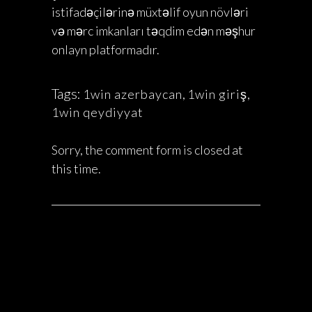
istifadəçilərinə müxtəlif oyun növləri
və mərc imkanları təqdim edən məşhur
onlayn platformadır.
Tags:
1win azerbaycan
,
1win giriş
,
1win qeydiyyat
Sorry, the comment form is closed at
this time.