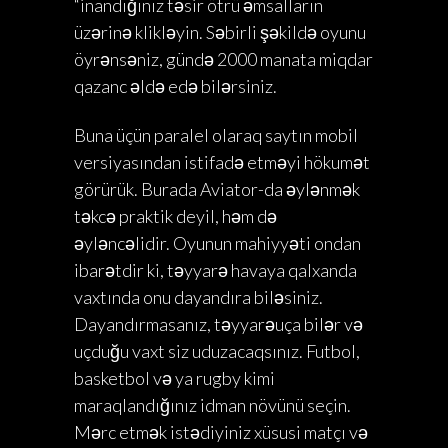
“inandığınız təsir ötrü əmsalların
üzərinə klikləyin. Səbirli şəkildə oyunu
öyrənsəniz, gündə 2000 manata miqdar
qazanc əldə edə bilərsiniz.
Buna üçün paralel olaraq saytın mobil
versiyasından istifadə etməyi hökumət
görürük. Burada Aviator-da əylənmək
təkcə praktik deyil, həm də
əyləncəlidir. Oyunun mahiyyəti ondan
ibarətdir ki, təyyarə havaya qalxanda
vaxtında onu dayandıra biləsiniz.
Dayandırmasanız, təyyarəuça bilər və
uçduğu vaxt siz uduzacaqsınız. Futbol, ​​
basketbol və ya rugby kimi
maraqlandığınız idman növünü seçin.
Mərc etmək istədiyiniz xüsusi matçı və