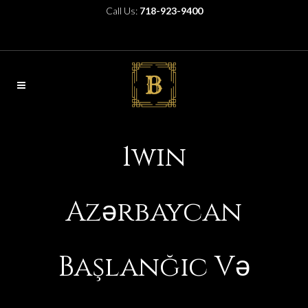
Call Us:
718-923-9400
1win
Azərbaycan
Başlanğıc Və