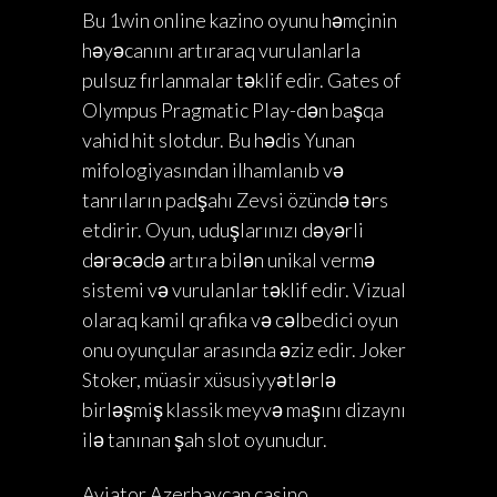
Bu 1win online kazino oyunu həmçinin
həyəcanını artıraraq vurulanlarla
pulsuz fırlanmalar təklif edir. Gates of
Olympus Pragmatic Play-dən başqa
vahid hit slotdur. Bu hədis Yunan
mifologiyasından ilhamlanıb və
tanrıların padşahı Zevsi özündə tərs
etdirir. Oyun, uduşlarınızı dəyərli
dərəcədə artıra bilən unikal vermə
sistemi və vurulanlar təklif edir. Vizual
olaraq kamil qrafika və cəlbedici oyun
onu oyunçular arasında əziz edir. Joker
Stoker, müasir xüsusiyyətlərlə
birləşmiş klassik meyvə maşını dizaynı
ilə tanınan şah slot oyunudur.
Aviator Azerbaycan casino