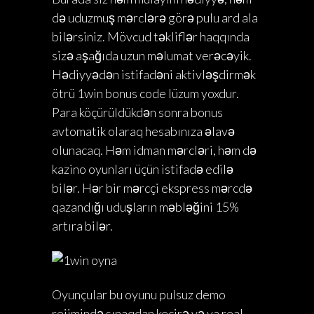
də uduzmuş mərclərə görə pulu ard ala
bilərsiniz. Mövcud təkliflər haqqında
sizə aşağıda uzun məlumat verəcəyik.
Hədiyyədən istifadəni aktivləşdirmək
ötrü 1win bonus code lüzum yoxdur.
Para köçürüldükdən sonra bonus
avtomatik olaraq hesabınıza əlavə
olunacaq. Həm idman mərcləri, həm də
kazino oyunları üçün istifadə edilə
bilər. Hər bir mərcçi ekspress mərcdə
qazandığı uduşların məbləğini 15%
artıra bilər.
Oyunçular bu oyunu pulsuz demo
rejimində sınaqdan keçirə və ya real