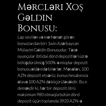
Mərcləri Xoş
Gəldin
Bonusu:
Lap sevilən və mərhəmət görən
bonuslardan biri 1win Azərbaycan
Mülayim Gəldin Bonusudur. Təzə
oyunçular ibtidai dörd depozitləri üzrə
bölüşdürülmüş 500%-ə miqdar depozit
bonusu əldə edə bilərlər. Məsələn, 100
AZN depozit etsəniz, bonus hesabınıza
əlavə 100 AZN də köçürüləcəkdir. Bu o
deməkdir ki, hər bir depozit ötrü
maksimum 980 olmaqla bütün dörd
depozit üçün toplamda 3920 AZN-ə