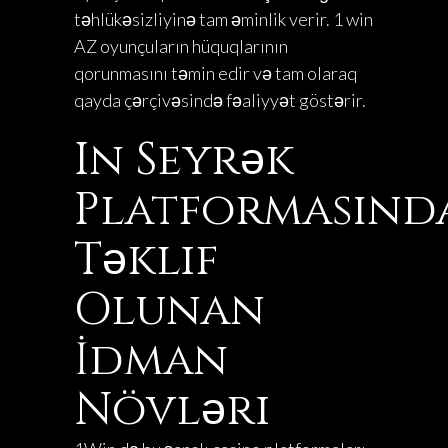
təhlükəsizliyinə tam əminlik verir. 1 win
AZ oyunçuların hüquqlarının
qorunmasını təmin edir və tam olaraq
qayda çərçivəsində fəaliyyət göstərir.
In Seyrək
Platformasınd
Təklif
Olunan
İdman
Növləri