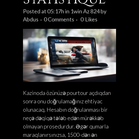
Posted at 05:17h
in
1win Az 824
by
Abdus
0 Comments
0
Likes
Kazinoda özünüzə pourtour açdıqdan
sonra onu doğrulamağınız ehtiyac
olunacaq. Hesabın doğrulanması bir
neçə dəqiqə tələb edən mürəkkəb
olmayan prosedurdur. Əgər qumarla
maraqlanırsınızsa, 1500-dən ən