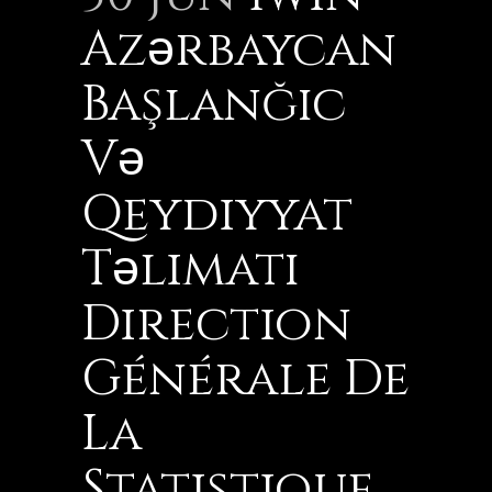
Azərbaycan
Başlanğıc
Və
Qeydiyyat
Təlimatı
Direction
Générale De
La
Statistique