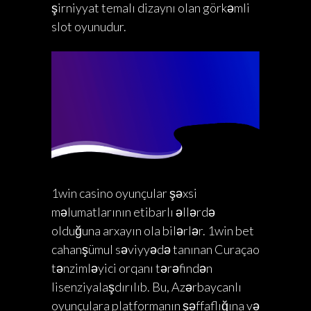
şirniyyat temalı dizaynı olan görkəmli
slot oyunudur.
1win casino oyunçular şəxsi
məlumatlarının etibarlı əllərdə
olduğuna arxayın ola bilərlər. 1win bet
cahanşümul səviyyədə tanınan Curaçao
tənzimləyici orqanı tərəfindən
lisenziyalaşdırılıb. Bu, Azərbaycanlı
oyunçulara platformanın şəffaflığına və