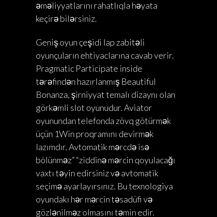
əməliyyatlarını rahatlıqla həyata
keçirə bilərsiniz.
Geniş oyun çeşidi lap zabitəli
oyunçuların ehtiyaclarına cavab verir.
Pragmatic Participate inside
tərəfindən hazırlanmış Beautiful
Bonanza, şirniyyat temalı dizaynı olan
görkəmli slot oyunudur. Aviator
oyunundan telefonda zövq götürmək
üçün 1Win proqramını devirmək
lazımdır. Avtomatik mərcdə isə
bölünməz” “ziddinə mərcin qoyulacağı
vaxtı təyin edirsiniz və avtomatik
seçimə ayarlayırsınız. Bu texnologiya
oyundakı hər mərcin təsadüfi və
gözlənilməz olmasını təmin edir.