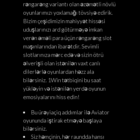
rəngarəng variantı olan əzəmətli növlü
oyunlarımızı yoxlamağı tövsiyə edirik.
Bizim çeşidimizin mahiyyət hissəsi
uduşlarınızı ard götürməyə imkan
verən əməli para üçün rəngarəng slot
maşınlarından ibarətdir. Sevimli
slotlarınıza mərc edə və sizin ötrü
əlverişli olan istənilən vaxt canlı
dilerlərlə oyunlardan həzz ala
bilərsiniz. 1Win tətbiqini bu saat
yükləyin və istənilən yerdə oyunun
emosiyalarını hiss edin!
Bu ürəyiaçiq addımlar ilə Aviator
oyununda iştirak etməyə başlaya
bilərsiniz.
Siz həmçinin, hər raundda hansı