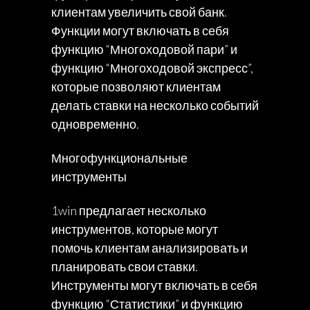
клиентам увеличить свой банк.
Функции могут включать в себя
функцию “Многоходовой пари” и
функцию “Многоходовой экспресс”,
которые позволяют клиентам
делать ставки на несколько событий
одновременно.
Многофункциональные
инструменты
1win предлагает несколько
инструментов, которые могут
помочь клиентам анализировать и
планировать свои ставки.
Инструменты могут включать в себя
функцию “Статистики” и функцию