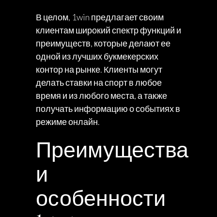
В целом, 1win предлагает своим
клиентам широкий спектр функций и
преимуществ, которые делают ее
одной из лучших букмекерских
контор на рынке. Клиенты могут
делать ставки на спорт в любое
время и из любого места, а также
получать информацию о событиях в
режиме онлайн.
Преимущества
и
особенности