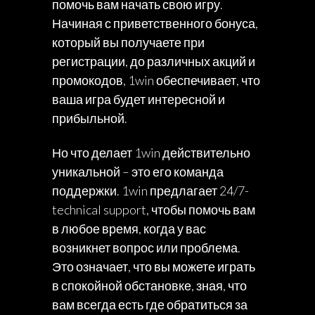
помочь вам начать свою игру.
Начиная с приветственного бонуса,
который вы получаете при
регистрации, до различных акций и
промокодов, 1win обеспечивает, что
ваша игра будет интересной и
прибыльной.
Но что делает 1win действительно
уникальной – это его команда
поддержки. 1win предлагает 24/7-
technical support, чтобы помочь вам
в любое время, когда у вас
возникнет вопрос или проблема.
Это означает, что вы можете играть
в спокойной обстановке, зная, что
вам всегда есть где обратиться за