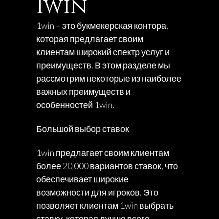
1win
1win – это букмекерская контора,
которая предлагает своим
клиентам широкий спектр услуг и
преимуществ. В этом разделе мы
рассмотрим некоторые из наиболее
важных преимуществ и
особенностей 1win.
Большой выбор ставок
1win предлагает своим клиентам
более 20 000 вариантов ставок, что
обеспечивает широкие
возможности для игроков. Это
позволяет клиентам 1win выбрать
ставку, которая лучше всего