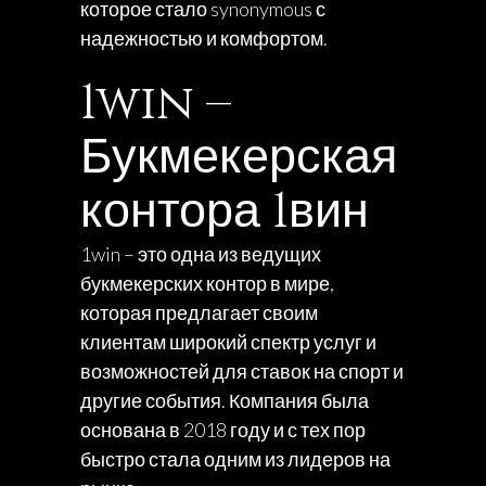
которое стало synonymous с
надежностью и комфортом.
1win –
Букмекерская
контора 1вин
1win – это одна из ведущих
букмекерских контор в мире,
которая предлагает своим
клиентам широкий спектр услуг и
возможностей для ставок на спорт и
другие события. Компания была
основана в 2018 году и с тех пор
быстро стала одним из лидеров на