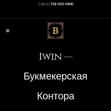
Call Us:
718-923-9400
1win —
Букмекерская
Контора