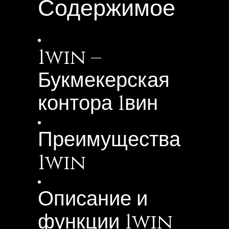
Содержимое
1win –
Букмекерская
контора 1вин
Преимущества
1win
Описание и
функции 1win