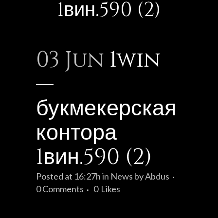
1вин.590 (2)
03 Jun
1win
—
букмекерская
контора
1вин.590 (2)
Posted at 16:27h
in
News
by
Abdus
0 Comments
0
Likes