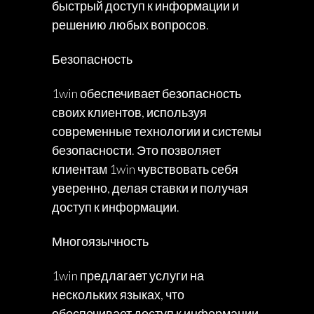
быстрый доступ к информации и
решению любых вопросов.
Безопасность
1win обеспечивает безопасность
своих клиентов, используя
современные технологии и системы
безопасности. Это позволяет
клиентам 1win чувствовать себя
уверенно, делая ставки и получая
доступ к информации.
Многоязычность
1win предлагает услуги на
нескольких языках, что
обеспечивает доступ к информации