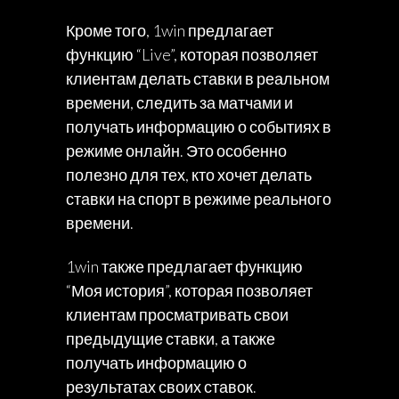
Кроме того, 1win предлагает
функцию “Live”, которая позволяет
клиентам делать ставки в реальном
времени, следить за матчами и
получать информацию о событиях в
режиме онлайн. Это особенно
полезно для тех, кто хочет делать
ставки на спорт в режиме реального
времени.
1win также предлагает функцию
“Моя история”, которая позволяет
клиентам просматривать свои
предыдущие ставки, а также
получать информацию о
результатах своих ставок.