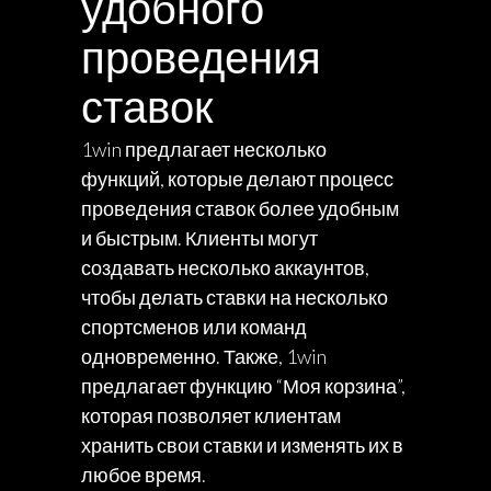
удобного
проведения
ставок
1win предлагает несколько
функций, которые делают процесс
проведения ставок более удобным
и быстрым. Клиенты могут
создавать несколько аккаунтов,
чтобы делать ставки на несколько
спортсменов или команд
одновременно. Также, 1win
предлагает функцию “Моя корзина”,
которая позволяет клиентам
хранить свои ставки и изменять их в
любое время.