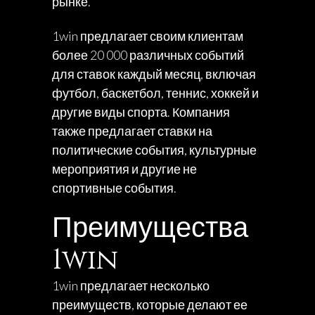
рынке.
1win предлагает своим клиентам
более 20 000 различных событий
для ставок каждый месяц, включая
футбол, баскетбол, теннис, хоккей и
другие виды спорта. Компания
также предлагает ставки на
политические события, культурные
мероприятия и другие не
спортивные события.
Преимущества
1win
1win предлагает несколько
преимуществ, которые делают ее