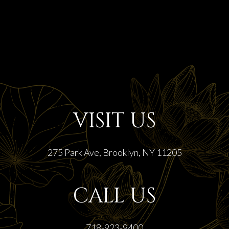
VISIT US
275 Park Ave, Brooklyn, NY 11205
CALL US
718-923-9400