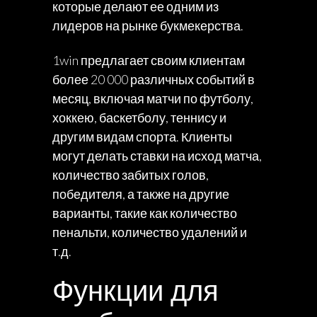
которые делают ее одним из
лидеров на рынке букмекерства.
1win предлагает своим клиентам
более 20 000 различных событий в
месяц, включая матчи по футболу,
хоккею, баскетболу, теннису и
другим видам спорта. Клиенты
могут делать ставки на исход матча,
количество забитых голов,
победителя, а также на другие
варианты, такие как количество
пенальти, количество удалений и
т.д.
Функции для