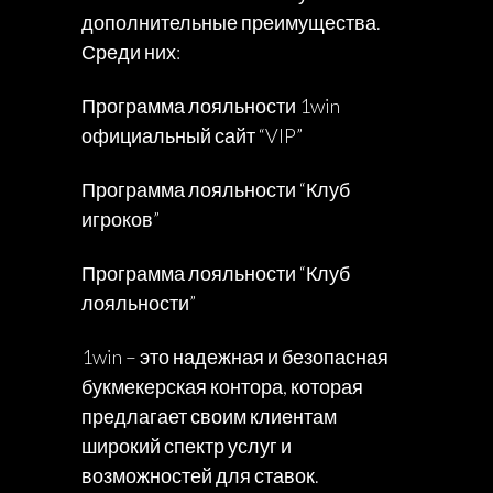
дополнительные преимущества.
Среди них:
Программа лояльности
1win
официальный сайт
“VIP”
Программа лояльности “Клуб
игроков”
Программа лояльности “Клуб
лояльности”
1win – это надежная и безопасная
букмекерская контора, которая
предлагает своим клиентам
широкий спектр услуг и
возможностей для ставок.