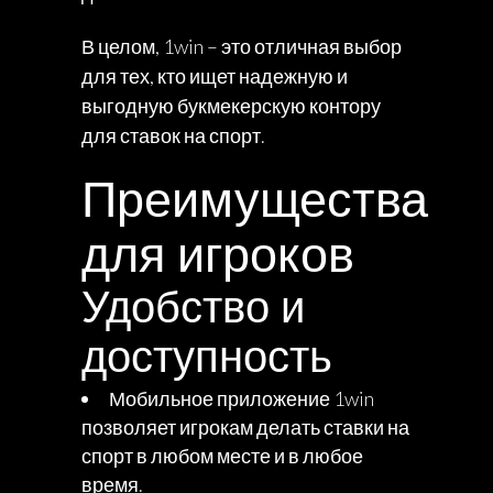
В целом, 1win – это отличная выбор
для тех, кто ищет надежную и
выгодную букмекерскую контору
для ставок на спорт.
Преимущества
для игроков
Удобство и
доступность
Мобильное приложение 1win
позволяет игрокам делать ставки на
спорт в любом месте и в любое
время.