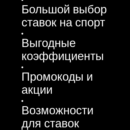
Большой выбор
ставок на спорт
Выгодные
коэффициенты
Промокоды и
акции
Возможности
для ставок