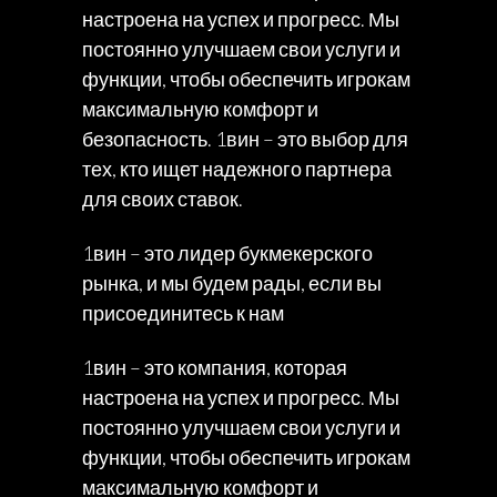
настроена на успех и прогресс. Мы
постоянно улучшаем свои услуги и
функции, чтобы обеспечить игрокам
максимальную комфорт и
безопасность. 1вин – это выбор для
тех, кто ищет надежного партнера
для своих ставок.
1вин – это лидер букмекерского
рынка, и мы будем рады, если вы
присоединитесь к нам
1вин – это компания, которая
настроена на успех и прогресс. Мы
постоянно улучшаем свои услуги и
функции, чтобы обеспечить игрокам
максимальную комфорт и