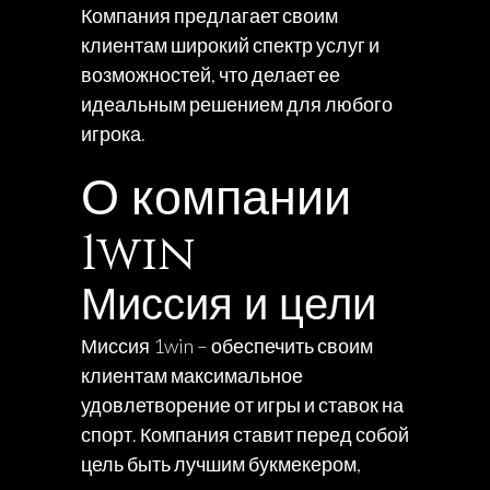
Компания предлагает своим
клиентам широкий спектр услуг и
возможностей, что делает ее
идеальным решением для любого
игрока.
О компании
1win
Миссия и цели
Миссия 1win – обеспечить своим
клиентам максимальное
удовлетворение от игры и ставок на
спорт. Компания ставит перед собой
цель быть лучшим букмекером,