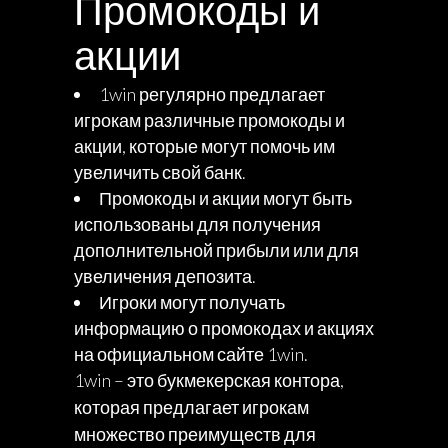
Промокоды и
акции
1win регулярно предлагает
игрокам различные промокоды и
акции, которые могут помочь им
увеличить свой банк.
Промокоды и акции могут быть
использованы для получения
дополнительной прибыли или для
увеличения депозита.
Игроки могут получать
информацию о промокодах и акциях
на официальном сайте 1win.
1win – это букмекерская контора,
которая предлагает игрокам
множество преимуществ для