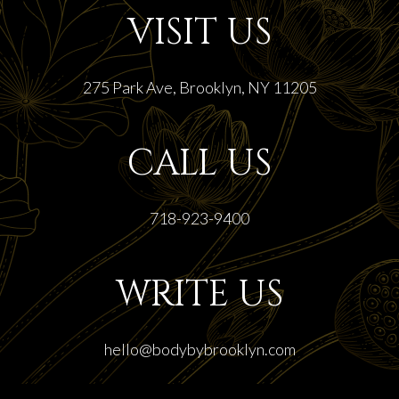
VISIT US
275 Park Ave, Brooklyn, NY 11205
CALL US
718-923-9400
WRITE US
hello@bodybybrooklyn.com