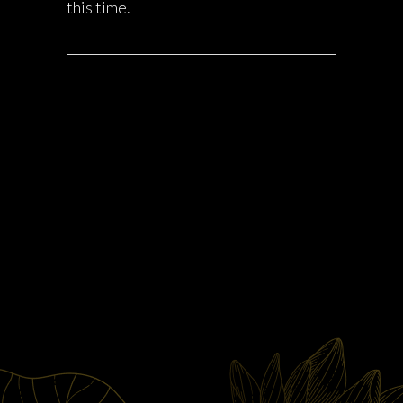
this time.