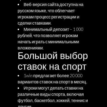
Веб-версия сайта доступна на
русском языке, что облегчает
игрокам процесс регистрации и
сделки ставками.
Минимальный депозит – 1 000
рублей, что позволяет игрокам
начать играть с минимальными
вложениями.
Большой выбор
ставок на спорт
1win предлагает более 20 000
вариантов ставок на спорт в месяц.
Игроки могут делать ставки на
различные виды спорта, включая
футбол, баскетбол, хоккей, теннис и
другие.