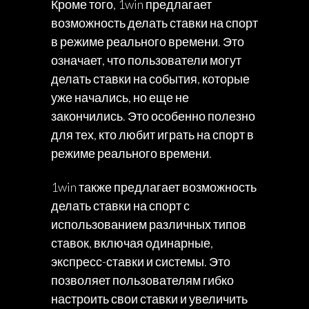
Кроме того, 1win предлагает
возможность делать ставки на спорт
в режиме реального времени. Это
означает, что пользователи могут
делать ставки на события, которые
уже начались, но еще не
закончились. Это особенно полезно
для тех, кто любит играть на спорт в
режиме реального времени.
1win также предлагает возможность
делать ставки на спорт с
использованием различных типов
ставок, включая одинарные,
экспресс-ставки и системы. Это
позволяет пользователям гибко
настроить свои ставки и увеличить