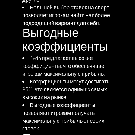
Большой выбор ставок на спорт
позволяет игрокам найти наиболее
подходящий вариант для себя.
Выгодные
коэффициенты
1win предлагает высокие
коэффициенты, что обеспечивает
игрокам максимальную прибыль.
Коэффициенты могут достигать
95%, что является одним из самых
высоких на рынке.
Выгодные коэффициенты
позволяют игрокам получать
максимальную прибыль от своих
ставок.