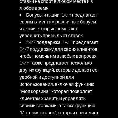
ставки на спорт в любом месте и в
любое время.
Бонусы и акции: 1win предлагает
своим клиентам различные бонусы
и акции, которые помогают
увеличить прибыль от ставок.
24/7 поддержка: 1win предлагает
24/7 поддержку для своих клиентов,
чтобы помочь им в любых вопросах.
1win также предлагает несколько
других функций, которые делают ее
удобной и доступной для
использования, включая функцию
“Моя корзина”, которая позволяет
клиентам хранить и управлять
своими ставками, а также функцию
“История ставок”, которая позволяет