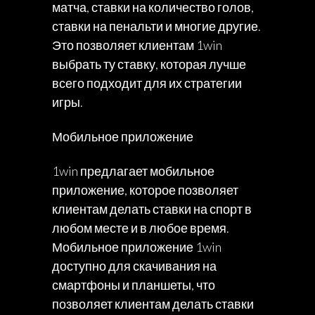
матча, ставки на количество голов,
ставки на пенальти и многие другие.
Это позволяет клиентам 1win
выбрать ту ставку, которая лучше
всего подходит для их стратегии
игры.
Мобильное приложение
1win предлагает мобильное
приложение, которое позволяет
клиентам делать ставки на спорт в
любом месте и в любое время.
Мобильное приложение 1win
доступно для скачивания на
смартфоны и планшеты, что
позволяет клиентам делать ставки