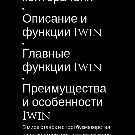
Описание и
функции 1win
Главные
функции 1win
Преимущества
и особенности
1win
В мире ставок и спортбукмекерства