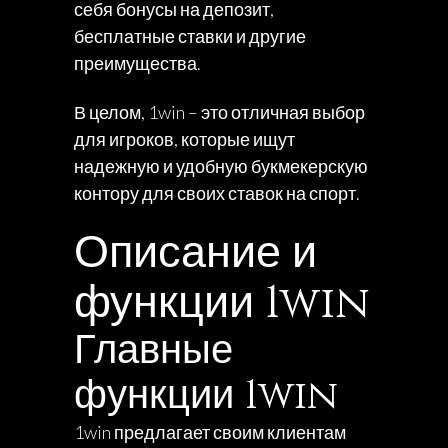
себя бонусы на депозит,
бесплатные ставки и другие
преимущества.
В целом, 1win – это отличная выбор
для игроков, которые ищут
надежную и удобную букмекерскую
контору для своих ставок на спорт.
Описание и
функции 1win
Главные
функции 1win
1win предлагает своим клиентам