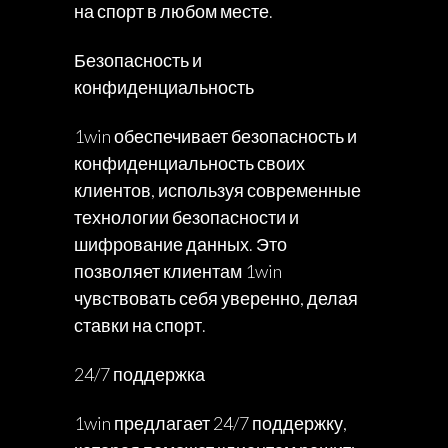
на спорт в любом месте.
Безопасность и
конфиденциальность
1win обеспечивает безопасность и
конфиденциальность своих
клиентов, используя современные
технологии безопасности и
шифрование данных. Это
позволяет клиентам 1win
чувствовать себя уверенно, делая
ставки на спорт.
24/7 поддержка
1win предлагает 24/7 поддержку,