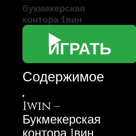
букмекерская
контора 1вин
▶️
ИГРАТЬ
Содержимое
1win –
Букмекерская
контора 1вин