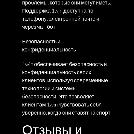
проблемы, которые они могут иметь.
Поддержка 1win доступна по
телефону, электронной почте и
через чат-бот.
Безопасность и
конфиденциальность
1win обеспечивает безопасность и
конфиденциальность своих
клиентов, используя современные
технологии и системы
безопасности. Это позволяет
клиентам 1win чувствовать себя
уверенно, когда они ставят на спорт.
Отзывы и