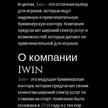
В целом, 1win – это отличная выбор
для игроков, которые ищут
надежную и привлекательную
букмекерскую контору. Компания
предлагает широкий спектр услуг и
возможностей, которые делают ее
привлекательной для игроков.
О компании
1win
1win – это ведущая букмекерская
контора, которая предлагает своим
клиентам широкий спектр услуг по
ставкам на спорт. Компания была
основана в 2018 году и с тех пор