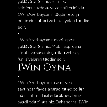
yükləyə bilərsiniz. Bu, mobil
telefonunuzda və ya compüterinizdə
1Win Azerbaycanın təqdim etdiyi
bütün xidmətləri və funksiyaları təqdim
edir.
1Win Azerbaycanın mobil appını
yükləyə bilərsiniz. Mobil app, daha
sürətli və sadə bir şəkildə veb saytın
funksiyalarını təqdim edir.
1Win Oyna
1Win Azerbaycanın rəsmi veb
saytından faydalanaraq, tələb edilən
məlumatları daxil edərək hesabınızı
təşkil edə bilərsiniz. Daha sonra, 1Win