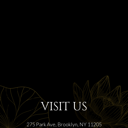
VISIT US
275 Park Ave, Brooklyn, NY 11205