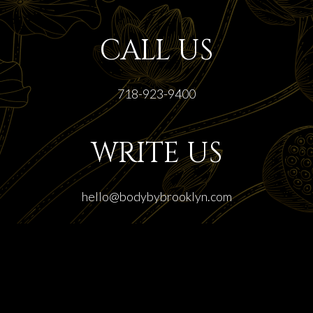
CALL US
718-923-9400
WRITE US
hello@bodybybrooklyn.com