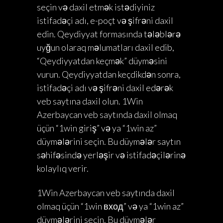
seçin və daxil etmək istədiyiniz
istifadəçi adı, e-poçt və şifrəni daxil
edin. Qeydiyyat formasında tələblərə
uyğun olaraq məlumatları daxil edib,
“Qeydiyyatdan keçmək” düyməsini
vurun. Qeydiyyatdan keçdikdən sonra,
istifadəçi adı və şifrəni daxil edərək
veb saytına daxil olun. 1Win
Azerbaycan veb saytında daxil olmaq
üçün “1win giriş” və ya “1win az”
düymələrini seçin. Bu düymələr saytın
səhifəsində yerləşir və istifadəçilərinə
kolaylıq verir.
1Win Azerbaycan veb saytında daxil
olmaq üçün “1win вход” və ya “1win az”
düymələrini seçin. Bu düymələr