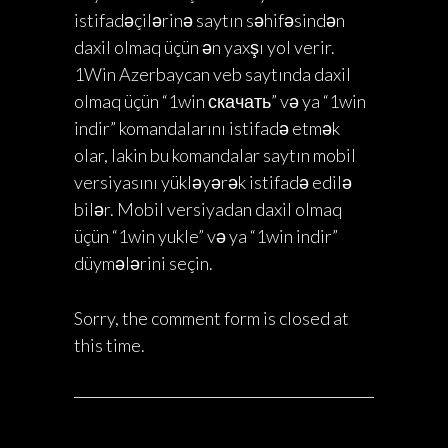
istifadəçilərinə saytın səhifəsindən
daxil olmaq üçün ən yaxşı yol verir.
1Win Azerbaycan veb saytında daxil
olmaq üçün “1win скачать” və ya “1win
indir” komandalarını istifadə etmək
olar, lakin bu komandalar saytın mobil
versiyasını yükləyərək istifadə edilə
bilər. Mobil versiyadan daxil olmaq
üçün “1win yukle” və ya “1win indir”
düymələrini seçin.
Sorry, the comment form is closed at
this time.