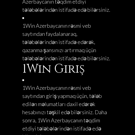
Azerbaycanın təqdim etdiyi
tələbələrindən istifadə edə bilərsiniz.
1Win Azerbaycanın rəsmi veb
saytından faydalanaraq,
tələbələrindən istifadə edərək,
qazanma şansınızı artırmaq üçün
tələbələrindən istifadə edə bilərsiniz.
1Win Giriş
1Win Azerbaycanın rəsmi veb
saytından giriş yapmaq üçün, tələb
edilən məlumatları daxil edərək
hesabınızı təşkil edə bilərsiniz. Daha
sonra, 1Win Azerbaycanın təqdim
etdiyi tələbələrindən istifadə edə