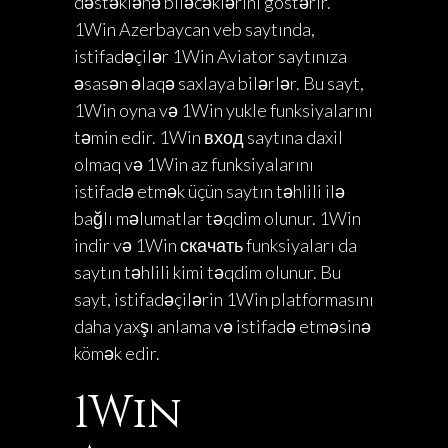
dəstəklənə biləcəklərini göstərir.
1Win Azerbaycan veb saytında,
istifadəçilər 1Win Aviator saytınıza
əsasən əlaqə saxlaya bilərlər. Bu sayt,
1Win oyna və 1Win yukle funksiyalarını
təmin edir. 1Win вход saytına daxil
olmaq və 1Win az funksiyalarını
istifadə etmək üçün saytın təhlili ilə
bağlı məlumatlar təqdim olunur. 1Win
indir və 1Win скачать funksiyaları da
saytın təhlili kimi təqdim olunur. Bu
sayt, istifadəçilərin 1Win platformasını
daha yaxşı anlama və istifadə etməsinə
kömək edir.
1Win