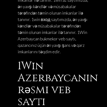
imkanlar ilə tanınır. 1win az saytımızda,
ən yaxşı kəndlər və müsabakalar
tərəfindən təmin olunan imkanlar ilə
tanınır. 1win вход saytımızda, ən yaxşı
kəndlər və müsabakalar tərəfindən
təmin olunan imkanlar ilə tanınır. 1Win
Azerbaycan bukmekor veb saytı,
qazancınız üçün ən yaxşı şans və qarz
imkanlarını təqdim edir.
1Win
Azerbaycanın
rəsmi veb
saytı