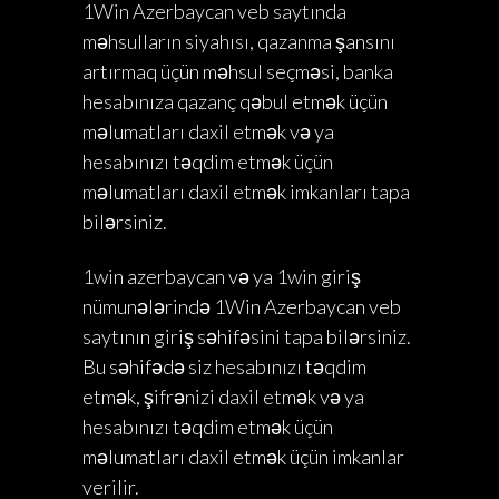
1Win Azerbaycan veb saytında
məhsulların siyahısı, qazanma şansını
artırmaq üçün məhsul seçməsi, banka
hesabınıza qazanç qəbul etmək üçün
məlumatları daxil etmək və ya
hesabınızı təqdim etmək üçün
məlumatları daxil etmək imkanları tapa
bilərsiniz.
1win azerbaycan və ya 1win giriş
nümunələrində 1Win Azerbaycan veb
saytının giriş səhifəsini tapa bilərsiniz.
Bu səhifədə siz hesabınızı təqdim
etmək, şifrənizi daxil etmək və ya
hesabınızı təqdim etmək üçün
məlumatları daxil etmək üçün imkanlar
verilir.