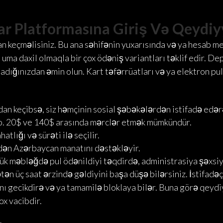
 Platformasına Giriş Və Qeydiy
 keçməlisiniz. Bu ana səhifənin yuxarısında və ya hesab men
 uma daxil olmaqla bir çox ödəniş variantları təklif edir. D
dığınızdan əmin olun. Kart təfərrüatları və ya elektron pul
an keçibsə, siz həmçinin sosial şəbəkələrdən istifadə edərə
o. 20$ ve 140$ arasında mərclər etmək mümkündür.
tlığı və sürəti ilə seçilir.
ədən Azərbaycan manatını dəstəkləyir.
ük məbləğdə pul ödənildiyi təqdirdə, administrasiya şəxsiyy
tən üç saat ərzində gəldiyini başa düşə bilərsiniz. İstifadəç
nı gecikdirə və ya tamamilə bloklaya bilər. Buna görə qeyd
x vacibdir.