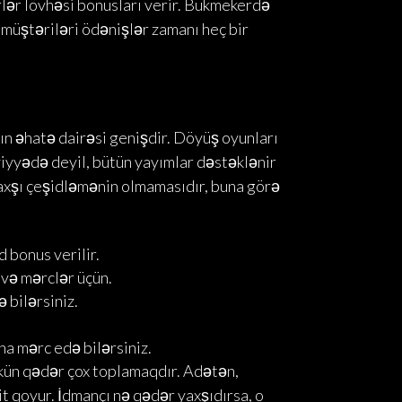
lər lövhəsi bonusları verir. Bukmekerdə
 müştəriləri ödənişlər zamanı heç bir
nın əhatə dairəsi genişdir. Döyüş oyunları
iyyədə deyil, bütün yayımlar dəstəklənir
yaxşı çeşidləmənin olmamasıdır, buna görə
 bonus verilir.
 və mərclər üçün.
 bilərsiniz.
na mərc edə bilərsiniz.
mkün qədər çox toplamaqdır. Adətən,
it qoyur. İdmançı nə qədər yaxşıdırsa, o