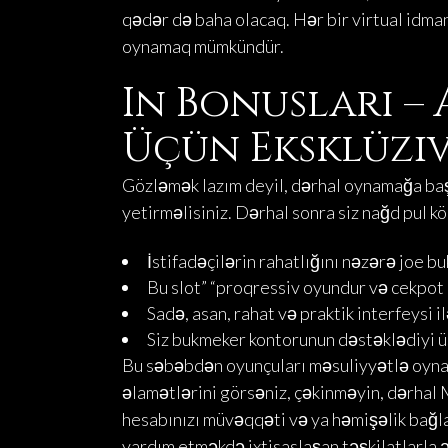
qədər də baha olacaq. Hər bir virtual idman
oynamaq mümkündür.
In Bonusları 
Üçün Eksklüziv
Gözləmək lazım deyil, dərhal oynamağa baş
yetirməlisiniz. Dərhal sonra siz nağd pul k
İstifadəçilərin rahatlığını nəzərə joe b
Bu slot” “proqressiv oyundur və cekpot
Sadə, asan, rahat və praktik interfeysi 
Siz bukmeker kontorunun dəstəklədiyi üsu
Bu səbəbdən oyunçuları məsuliyyətlə oynama
əlamətlərini görsəniz, çəkinməyin, dərhal 
hesabınızı müvəqqəti və ya həmişəlik bağlat
yardım etməkdə ixtisaslaşan təşkilatlarla ə