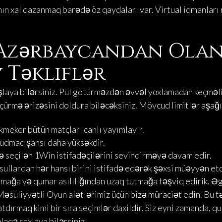
ın xal qazanmaq barədə öz qaydaları var. Virtual idmanları 
– Azərbaycandan Ola
 Təkliflər
laya bilərsiniz. Pul götürməzdən əvvəl yoxlamadan keçməli
öçürmə ərizəsini doldura biləcəksiniz. Mövcud limitlər aşağ
ukmeker bütün matçları canlı yayımlayır.
 udmaq şansı daha yüksəkdir.
ilə seçilən 1Win istifadəçilərini sevindirməyə davam edir.
llardan hər hansı birini istifadə edərək şəxsi müəyyən etdi
ğa və qumar asılılığından uzaq tutmağa təşviq edirik. Əgər
Məsuliyyətli Oyun alətlərimiz üçün bizə müraciət edin. Bu t
dırmaq kimi bir sıra seçimlər daxildir. Siz eyni zamanda, q
laqə saxlaya bilərsiniz.