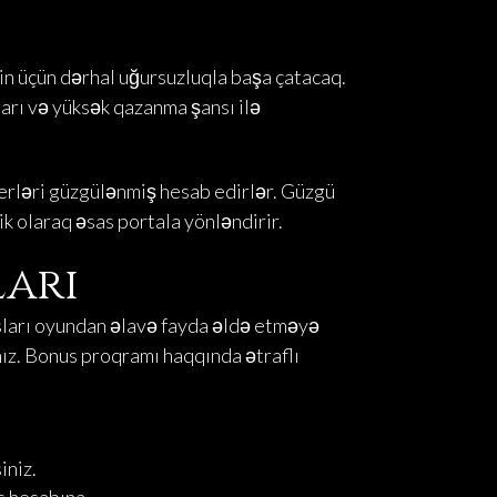
zin üçün dərhal uğursuzluqla başa çatacaq.
arı və yüksək qazanma şansı ilə
rləri güzgülənmiş hesab edirlər. Güzgü
k olaraq əsas portala yönləndirir.
ları
sları oyundan əlavə fayda əldə etməyə
ız. Bonus proqramı haqqında ətraflı
iniz.