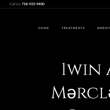
Call Us:
718-923-9400
HOME
TREATMENTS
AMENI
1win 
Mərclə