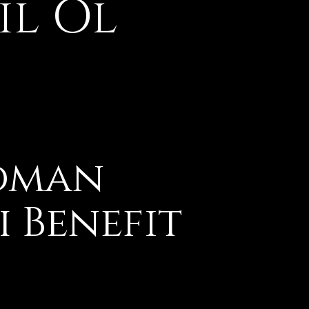
il Ol
̇dman
ı Benefit