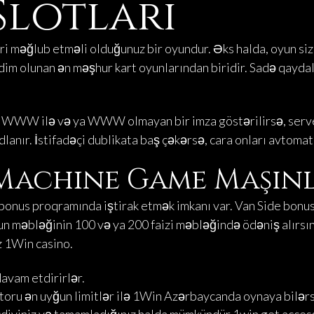
Slotları
eri məğlub etməli olduğunuz bir oyundur. Əks halda, oyun si
im olunan ən məşhur kart oyunlarından biridir. Sadə qaydal
da WWW ilə və ya WWW olmayan bir imza göstərilirsə, serve
anır. İstifadəçi dublikata baş çəkərsə, cara onları avtomati
 Machine Game Maşın
bonus proqramında iştirak etmək imkanı var. Van Side bonu
n məbləğinin 100 və ya 200 faizi məbləğində ödəniş alırsın
z
1Win casino
.
avam etdirirlər.
oru ən uyğun limitlər ilə 1Win Azərbaycanda oynaya bilərs