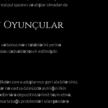
real pul qazancı və alışlar olmadan da
n Oyunçular
 və bonus mərc tələblərini yerinə
ıdakı cədvəldə təsvir edilmişdir.
kdən sonra uduşlarınızı geri ala bilərsiniz.
 nə vaxtsa özünüzdə asılılığın ilkin
ədbirlərə depozitinizə limit təyin etmə,
umarla bağlı problemləri olan şəxslərə