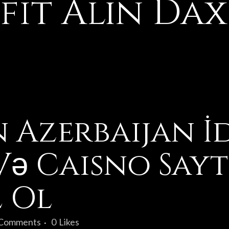
fit Alın Dax
 Azerbaijan I
ə Caisno Sayt
l Ol
 Comments
0
Likes