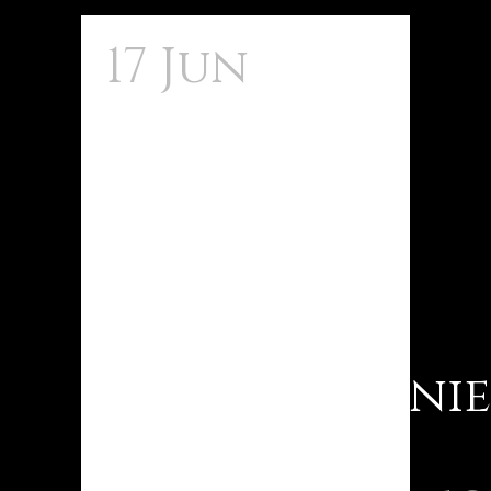
17 Jun
Graj
I
Wygrywaj
Na
Vulkan
Vegas Pl
Najkorzystnie
Kasyno