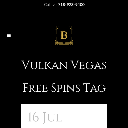
Call Us:
718-923-9400
Vulkan Vegas
Free Spins Tag
16 Jul