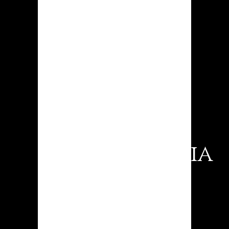
Vegas Pl
Kod
Promocji
2025 ️
Premia
Cod Do
Odwiedzenia
Vulcan
Vegas