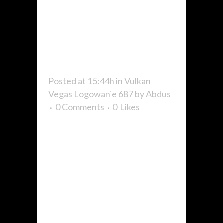
50 Free
Spins Bądź
100zl
Posted at 15:44h
in
Vulkan
Vegas Logowanie 687
by
Abdus
0 Comments
0
Likes
W wypadku dłuższych
przestojów warto skontaktować
się z obsługą konsumenta, aby
sprawdzić, bądź ocena konta
bankowego została pomyślnie
zakończona. Aplikacja mobilna
została konstruowana wraz z
myślą o płynnym działaniu,