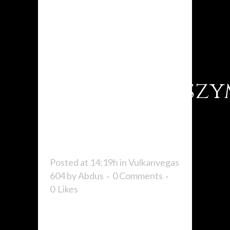
Duże
Pieniądze
W
Najważniejsz
Kasynie
Online!
Posted at 14:19h
in
Vulkanvegas
604
by
Abdus
0 Comments
0
Likes
Ale w naszej ofert rozchodzi
przede każdemu o owo, by dać