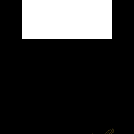
się w prawym górnym...
READ MORE