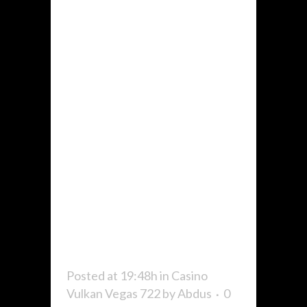
Vulkan
Vegas
Przez
Internet
Kasyno
Legalne
Polskie
Kasyno
Posted at 19:48h
in
Casino
Vulkan Vegas 722
by
Abdus
0