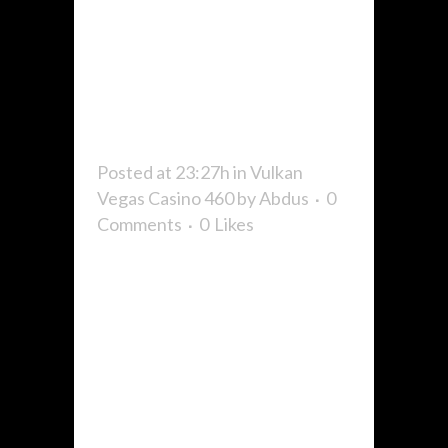
Rejestrację
Vulkan
Vegas 2025
Posted at 23:27h
in
Vulkan
Vegas Casino 460
by
Abdus
0
Comments
0
Likes
Ciekawą opcją jest to, że możesz
spróbować swoich sił zarówno na
automatach stołowych, jakim
sposobem i w rozrywkach na
żywo. Gwoli początkujących to
świetny sposób na naukę
strategii, a gwoli