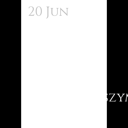
20 Jun
Graj I
Wygrywaj
Duże
Pieniądze
W
Najważniejsz
Kasynie
Online!