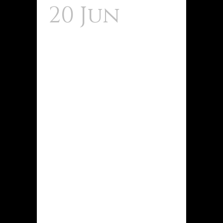
20 Jun
Premia Bez
Depozytu
Od
Vulcan
Vegas
Casino:
Bonus
Zbyt