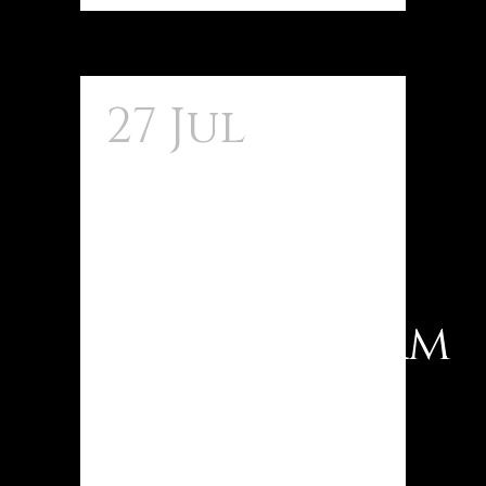
27 Jul
Bison
Kasyno
Nasz Kraj
Nadprogram
Stu Free
Spins