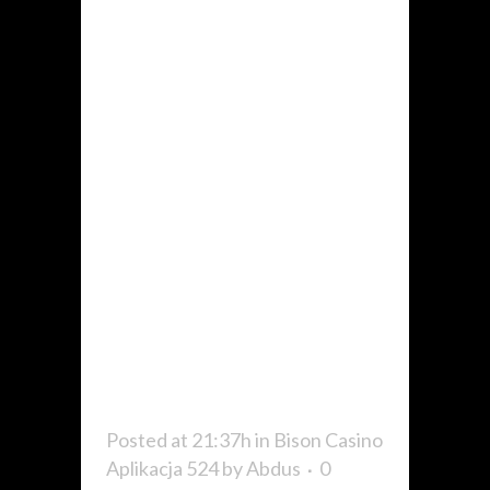
Premia
2500 Zł
Plus
Darmowe
Spiny
Kasyno
Przez
Internet
Posted at 21:37h
in
Bison Casino
Aplikacja 524
by
Abdus
0