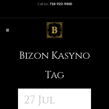
Call Us:
718-923-9400
Bizon Kasyno
Tag
27 Jul