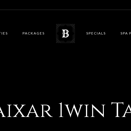
TIES
PACKAGES
SPECIALS
SPA 
aixar 1win T