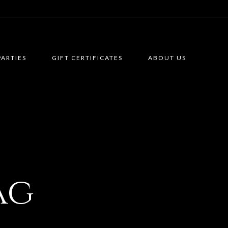
PARTIES
GIFT CERTIFICATES
ABOUT US
ag