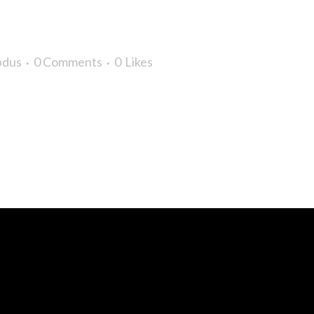
roid
bdus
0 Comments
0
Likes
esponsável e suporte ao usuario daily, a 1win demonstra o
ín utiliza criptografia SSL e autenticação em dois bien fat