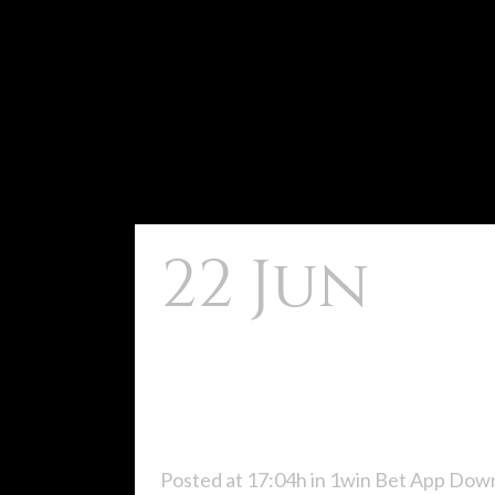
22 Jun
1wi
Android 
Free
Posted at 17:04h
in
1win Bet App Dow