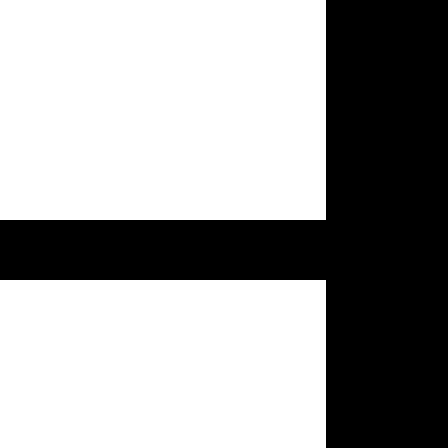
de alejar a página de uma 1Win através
endant privacidade ao usuário.
ino En
radera La