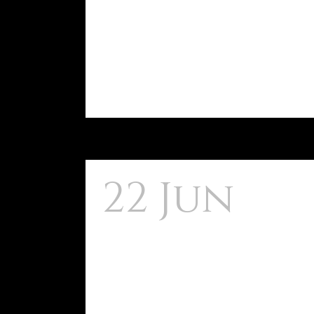
Ao dar o aplicativo 1Win em seu smart 
afin de Google android substitui o web s
READ MORE
22 Jun
Bai
Android E
Site Form