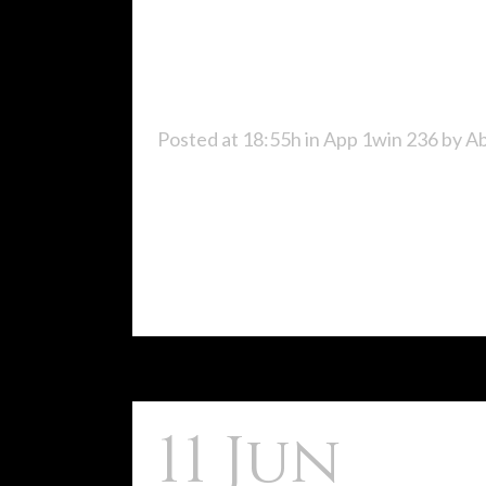
Cual Bat
Argenti
Posted at 18:55h
in
App 1win 236
by
A
Para arriesgar em esportes e jogar jog
de uma 1Win não estará disponível afin 
READ MORE
11 Jun
1wi