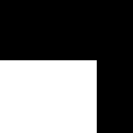
Por
mo Ios