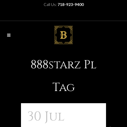
Call Us:
718-923-9400
888starz Pl
Tag
30 Jul