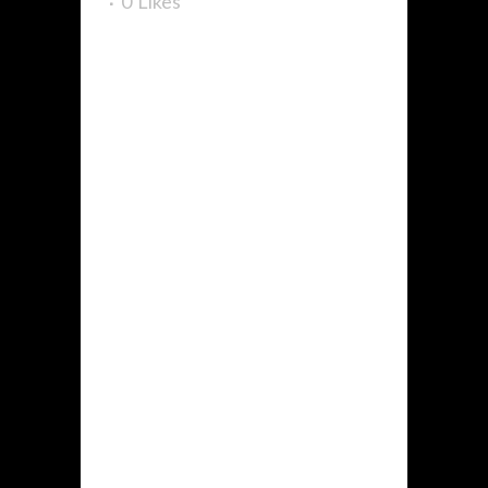
0
Likes
Z transportu 888Starz podchodzi
uczciwie do wykonania wszelkich
wypłat wygranych, jakie
możliwości widać w załączonej
wyżej recenzji użytkownika.
Ustawowe i bezpieczne kasyno
internetowego gwarantuje
płynność finansową, więc nie
jesteś zobligowany obawiać się o
to, że Twoje pieniądze gdzieś
przepadną. Porządne opisy jasno
podkreślają, że...
READ MORE