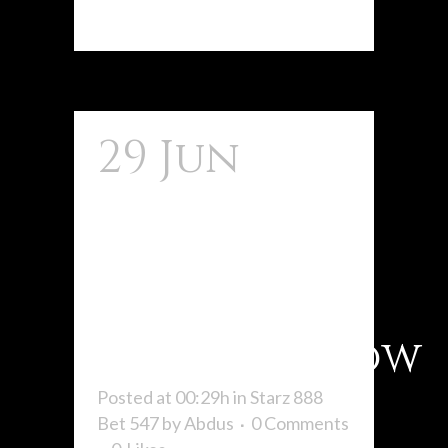
29 Jun
Recenzja,
Wpis,
Recenzje
Internautów
Posted at 00:29h
in
Starz 888
Bet 547
by
Abdus
0 Comments