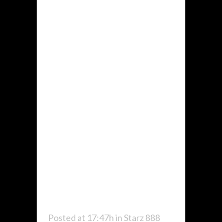
Roulette
House
Edge Isnt
That Bad
50 Spinów
Wyjąwszy
Depozytu
Bukmacher
I Kasyno
Posted at 17:47h
in
Starz 888