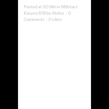
Posted at 02:06h
in
888starz
Kasyno 858
by
Abdus
0
Comments
0
Likes
Podlegając regulacjom Curacao
Gambling Authority, portal
888Starz internetowego
przestrzega wszystkich
wymogów licencjonowanych
zakładów bukmacherskich i
konsol kasynowych. Jest To, co
jest ważniejsze w zestawień
zakładów muzycznych 888Starz
casino, jest to pierwotnego
przydatność zarówno na rzecz
początkujących, jakim sposobem i
doświadczonych internautów. I