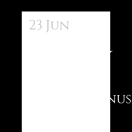
23 Jun
888starz
Pl⭐️zakłady
Sportowe
I
Casino⭐️bonus
8424 Pln +
150 Fs