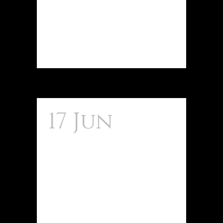
jakim sposobem...
READ MORE
17 Jun
O
888starz:
Bukmacher
A Także
Kasyno