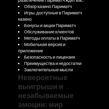
развлечений Париматч ждет вас!
Обзор казино Париматч
Игры, доступные в Париматч
казино
Бонусы и акции Париматч
Обслуживание клиентов
Методы оплаты в Париматч
Мобильная версия и
приложение
Безопасность и лицензия
Преимущества и недостатки
Заключительные мысли
Невероятные
выигрыши и
незабываемые
эмоции: мир