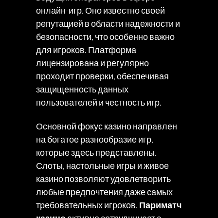
онлайн-игр. Оно известно своей
репутацией в области надежности и
безопасности, что особенно важно
для игроков. Платформа
лицензирована и регулярно
проходит проверки, обеспечивая
защищенность данных
пользователей и честность игр.
Основной фокус казино направлен
на богатое разнообразие игр,
которые здесь представлены.
Слоты, настольные игры и живое
казино позволяют удовлетворить
любые предпочтения даже самых
требовательных игроков.
Париматч