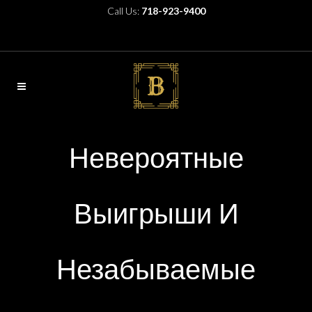
Call Us:
718-923-9400
Невероятные
Выигрыши И
Незабываемые