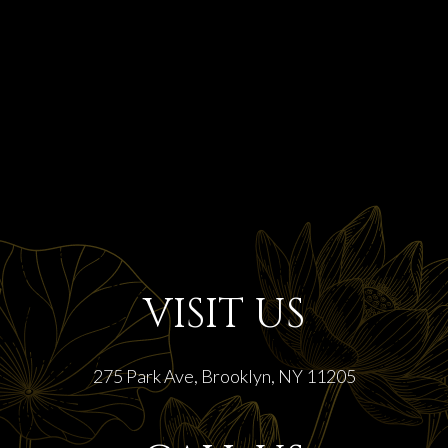
VISIT US
275 Park Ave, Brooklyn, NY 11205