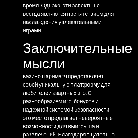
время. Однако, эти аспекты не
всегда являются препятствием для
наслаждения увлекательными
играми.
Заключительные
мысли
Казино Париматч представляет
собой уникальную платформу для
любителей азартных игр. С
разнообразием игр, бонусов и
надежной системой безопасности,
это место предлагает невероятные
возможности для выигрыша и
развлечений. Благодаря тщательно