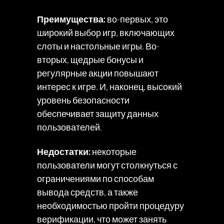
Преимущества:
во-первых, это
широкий выбор игр, включающих
слоты и настольные игры. Во-
вторых, щедрые бонусы и
регулярные акции повышают
интерес к игре. И, наконец, высокий
уровень безопасности
обеспечивает защиту данных
пользователей.
Недостатки:
некоторые
пользователи могут столкнуться с
ограничениями по способам
вывода средств, а также
необходимостью пройти процедуру
верификации, что может занять