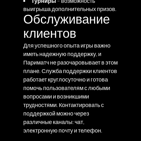
Турниры
– возможность
выигрыша дополнительных призов.
Обслуживание
клиентов
Для успешного опыта игры важно
иметь надежную поддержку, и
Париматч не разочаровывает в этом
плане. Служба поддержки клиентов
работает круглосуточно и готова
помочь пользователям с любыми
вопросами и возникшими
трудностями. Контактировать с
поддержкой можно через
различные каналы: чат,
электронную почту и телефон.