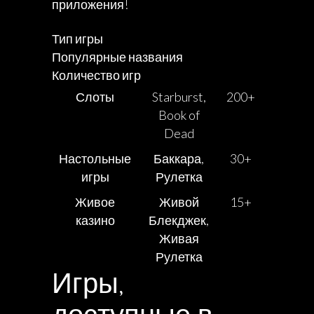
приложения!
Тип игры
Популярные названия
Количество игр
Слоты
Starburst,
200+
Book of
Dead
Настольные
Баккара,
30+
игры
Рулетка
Живое
Живой
15+
казино
Блекджек,
Живая
Рулетка
Игры,