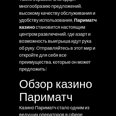
многообразию предложений,
высокому качеству обслуживания и
удобству использования,
Париматч
казино
становится настоящим
центром развлечений, где азарт и
возможность выигрыша идут рука
об руку. Отправляйтесь в этот мир и
откройте для себя все
преимущества, которые он может
предложить!
Обзор казино
Париматч
Казино Париматч стало одним из
ведущих операторов в сфере