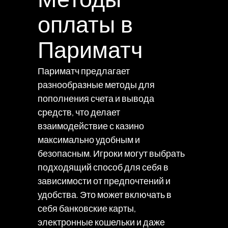
Методы
оплаты в
Париматч
Париматч предлагает
разнообразные методы для
пополнения счета и вывода
средств, что делает
взаимодействие с казино
максимально удобным и
безопасным. Игроки могут выбрать
подходящий способ для себя в
зависимости от предпочтений и
удобства. Это может включать в
себя банковские карты,
электронные кошельки и даже