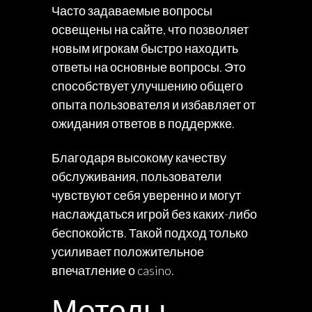
Часто задаваемые вопросы
освещены на сайте, что позволяет
новым игрокам быстро находить
ответы на основные вопросы. Это
способствует улучшению общего
опыта пользователя и избавляет от
ожидания ответов в поддержке.
Благодаря высокому качеству
обслуживания, пользователи
чувствуют себя уверенно и могут
наслаждаться игрой без каких-либо
беспокойств. Такой подход только
усиливает положительное
впечатление о casino.