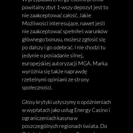
powitalny zbyt 1-wszy depozyt jest to
nie zaakceptować całość. Jakie
Możliwości interesujące, nawet jeśli
nie zaakceptować spełniłeś warunków
głównego bonusu, możesz zgłosić się
po dalszy i go odebrać. I nie chodzi tu
jedynie o posiadanie silnej,
europejskiej autoryzacji MGA. Marka
wyróżnia się także naprawdę
rzetelnymi opiniami ze strony
społeczności.
Głosy krytyki usłyszymy o opóźnieniach
w wypłatach jako usług Energy Casino i
ograniczeniach kasyna w
poszczególnych regionach świata. Do