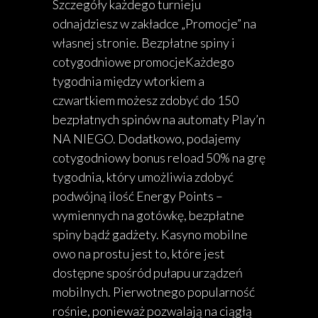
Szczegóły każdego turnieju
odnajdziesz w zakładce „Promocje” na
własnej stronie. Bezpłatne spiny i
cotygodniowe promocjeKażdego
tygodnia między wtorkiem a
czwartkiem możesz zdobyć do 150
bezpłatnych spinów na automaty Play’n
NA NIEGO. Dodatkowo, podajemy
cotygodniowy bonus reload 50% na grę
tygodnia, który umożliwia zdobyć
podwójną ilość Energy Points –
wymiennych na gotówkę, bezpłatne
spiny bądź gadżety. Kasyno mobilne
owo na prostu jest to, które jest
dostępne spośród pułapu urządzeń
mobilnych. Pierwotnego popularność
rośnie, ponieważ pozwalają na ciągłą