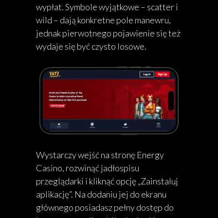
wypłat. Symbole wyjątkowe – scatter i
wild – dają konkretne pole manewru,
jednak pierwotnego pojawienie się też
wydaje się być czysto losowe.
Wystarczy wejść na stronę Energy
Casino, rozwinąć jadłospisu
przeglądarki i kliknąć opcję „Zainstaluj
aplikację”. Na dodaniu jej do ekranu
głównego posiadasz pełny dostęp do