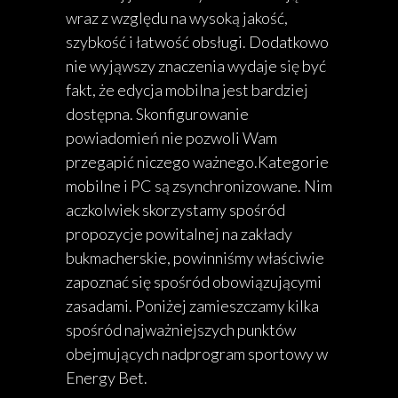
wraz z względu na wysoką jakość,
szybkość i łatwość obsługi. Dodatkowo
nie wyjąwszy znaczenia wydaje się być
fakt, że edycja mobilna jest bardziej
dostępna. Skonfigurowanie
powiadomień nie pozwoli Wam
przegapić niczego ważnego.Kategorie
mobilne i PC są zsynchronizowane. Nim
aczkolwiek skorzystamy spośród
propozycje powitalnej na zakłady
bukmacherskie, powinniśmy właściwie
zapoznać się spośród obowiązującymi
zasadami. Poniżej zamieszczamy kilka
spośród najważniejszych punktów
obejmujących nadprogram sportowy w
Energy Bet.