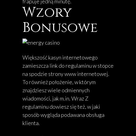
frapuje jedną minutę.
Wzory
Bonusowe
Większość kasyn internetowego
zamieszcza link do regulaminu w stopce
na spodzie strony www internetowej.
To również położenie, w którym
znajdziesz wiele odmiennych
wiadomości, jak m.in. Wraz Z
regulaminu dowiesz się też, w jaki
sposób wygląda podawana obsługa
klienta.