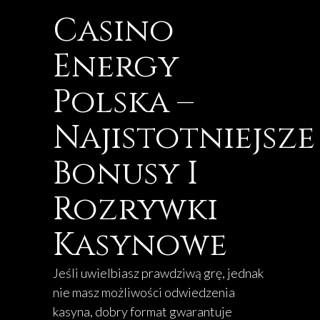
Casino
Energy
Polska –
Najistotniejsze
Bonusy I
Rozrywki
Kasynowe
Jeśli uwielbiasz prawdziwą grę, jednak
nie masz możliwości odwiedzenia
kasyna, dobry format gwarantuje