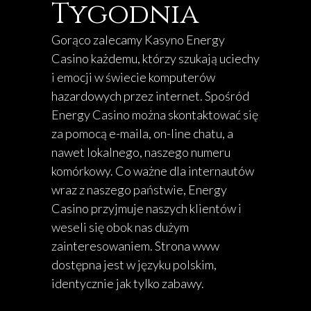
Tygodnia
Gorąco zalecamy Kasyno Energy
Casino każdemu, którzy szukają uciechy
i emocji w świecie komputerów
hazardowych przez internet. Spośród
Energy Casino można skontaktować się
za pomocą e-maila, on-line chatu, a
nawet lokalnego, naszego numeru
komórkowy. Co ważne dla internautów
wraz z naszego państwie, Energy
Casino przyjmuje naszych klientów i
weseli się obok nas dużym
zainteresowaniem. Strona www
dostępna jest w języku polskim,
identycznie jak tylko zabawy.