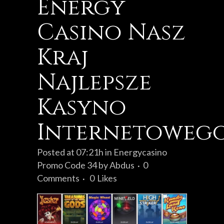
Energy
Casino Nasz
Kraj
Najlepsze
Kasyno
Internetoweg
Posted at 07:21h
in
Energycasino
Promo Code 34
by
Abdus
0
Comments
0
Likes